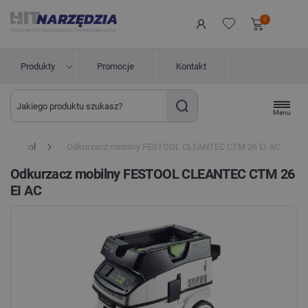
0
Produkty
Promocje
Kontakt
Menu
e Festool
Odkurzacz mobilny FESTOOL CLEANTEC CTM 26 EI AC
Odkurzacz mobilny FESTOOL CLEANTEC CTM 26
EI AC