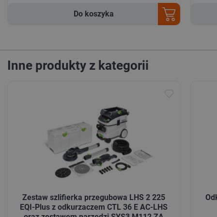
Do koszyka
Inne produkty z kategorii
Zestaw szlifierka przegubowa LHS 2 225
Odk
EQI-Plus z odkurzaczem CTL 36 E AC-LHS
oraz zestawem narzędzi SYS3 M112 ZA