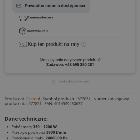
Powiadom mnie o dostępności
Darmowa dostawa
na zamówienie
Kup ten produkt
na raty
Masz pytania dotyczące produktu?
Zadzwoń: +48 695 350 281
dodaj do porównania
Producent:
Festool
,
Symbol produktu:
577851
,
Numer katalogowy
producenta:
577851
,
EAN:
4014549430637
Dane techniczne:
Pobór mocy
350 – 1200 W
Przepływ powietrza
3900 l/min
Podciśnienie maks.
24000,00 Pa