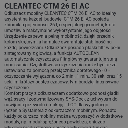
CLEANTEC CTM 26 EI AC
Odkurzacz mobilny CLEANTEC CTM 26 EI AC to idealny
asystent na każdej budowie. CTM 26 EI AC posiada
zbiornik o pojemności 26 l, o specjalnej geometrii, która
umożliwia maksymalne wykorzystanie jego objętości.
Urządzenie zapewnia pełną mobilność, dzięki przednik
kołom skrętnym, a hamulec gwarantuje stabilność na
każdej powierzchni. Odkurzacz posiada płaski filtr w pełni
zintegrowany z głowicą, a funkcja AUTOCLEAN
automatycznie czyszcząca filtr główny gwarantuje stałą
moc ssania. Częstotliwość czyszczenia może być także
ustawiana za pomocą przełącznika obrotowego - 0 =
oczyszczanie wyłączone, co 2 min., 1 min., 30 sek. oraz 15
sek. Im krótszy odstęp czasowy, tym bardziej intensywne
czyszczenie.
Komfort pracy z odkurzaczem dodatkowo podnosi gładki
wąż ssący i zoptymalizowany SYS-Dock z uchwytem do
nawijania przewodu i funkcją T-LOC dla wygodnego
łączenia Systainera z odkurzaczem mobilnym. Ponadto
każdy odkurzacz mobilny można wyposażyć w dodatkowe
moduły, np. moduł sprężonego powietrza, gniazdo
wtykowe prądu stałego, gniazdo wtykowe z funkcją