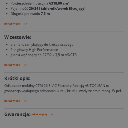
Powierzchnia filtracyjna
6318,00 cm²
Pojemność
26/24 l (zbiornik/worek filtrujący)
Długość przewodu
7,5 m
pokaż więcej
W zestawie:
element zamykający do króćca ssącego
filtr główny High Performance
gładki wąż ssący śr. 27/32 x 3,5 m AS/CTR
pokaż więcej
Krótki opis:
Odkurzacz mobilny CTM 26 EI AC Festool z funkcją AUTOCLEAN to
gwarancja wydajnego odsysania kurzu, brudu i wody ze stałą mocą. W pełni
mobilny, dopasowany do każdego zadania odkurzacz to niezastąpiony
sprzęt na każdym placu budowy.
pokaż więcej
Gwarancja:
pokaż więcej