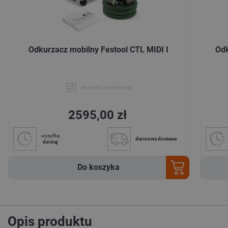
Odkurzacz mobilny Festool CTL MIDI I
Odk
dodaj do porównania
2595,00 zł
wysyłka
darmowa dostawa
dzisiaj
Do koszyka
Opis produktu