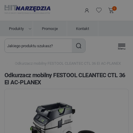
0
Produkty
Promocje
Kontakt
Menu
l
Odkurzacz mobilny FESTOOL CLEANTEC CTL 36 EI AC-PLANEX
Odkurzacz mobilny FESTOOL CLEANTEC CTL 36
EI AC-PLANEX