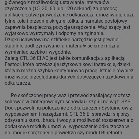
głównego z możliwością ustawiania interwałów
czyszczenia (15, 30, 60 lub 120 sekund) za pomocą
aplikacji. Łatwe prowadzenie odkurzacza umożliwiają duże
tylne koła i przednie skrętne kółka, a hamulec postojowy
zapewnia bezpieczną pozycję urządzenia. Wąż ssący jest
wyjątkowo wytrzymały i odporny na zginanie.
Dzięki uchwytowi na szlifierkę narzędzie jest pewnie i
stabilnie podtrzymywane, a materiały ścierne można
wymieniać szybko i wygodnie.
Zaletą CTL 36 EI AC jest także komunikacja z aplikacją
Festool, która przekazuje użytkownikowi instrukcje, dzięki
którym można szybko kontynuować pracę. Istnieje również
możliwość przeglądania danych dotyczących użytkowania
odkurzacza.
Po skończonej pracy wąż i przewód zasilający możesz
schować w zintegrowanym schowku i szpuli na wąż. SYS-
Dock pozwoli na połączenie z odkurzaczem Systainerów z
wyposażeniem i narzędzami. CTL 36 EI sprawdzi się przy
odsysaniu kurzu, brudu i wody, a możliwość rozszerzenia o
dodatkowe moduły umożliwi wyposażenie odkurzacza w
np. moduł sprężonego powietrza czy moduł Bluetooth.