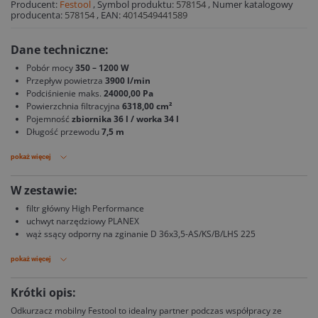
Producent:
Festool
,
Symbol produktu:
578154
,
Numer katalogowy
producenta:
578154
,
EAN:
4014549441589
Dane techniczne:
Pobór mocy
350 – 1200 W
Przepływ powietrza
3900 l/min
Podciśnienie maks.
24000,00 Pa
Powierzchnia filtracyjna
6318,00 cm²
Pojemność
zbiornika 36 l / worka 34 l
Długość przewodu
7,5 m
pokaż więcej
W zestawie:
filtr główny High Performance
uchwyt narzędziowy PLANEX
wąż ssący odporny na zginanie D 36x3,5-AS/KS/B/LHS 225
pokaż więcej
Krótki opis:
Odkurzacz mobilny Festool to idealny partner podczas współpracy ze