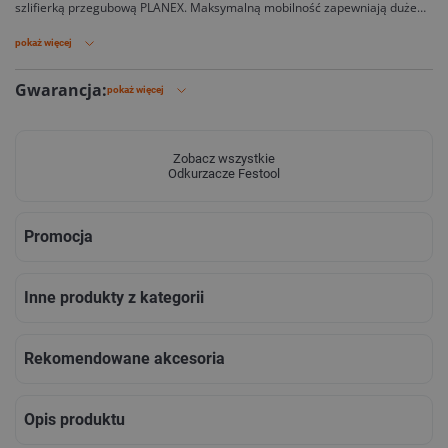
szlifierką przegubową PLANEX. Maksymalną mobilność zapewniają duże
tylne koła i przednie kółka skrętne, a hamulec umożliwi stabilność na
każdej powierzchni. CTL 36 EI AC-PLANEX wyposażony został w funkcję
pokaż więcej
AUTOCLEAN, płaski filtr i gładkie ścianki wewnętrzne dla wykorzystania
prawie całej objętości worka.
Gwarancja:
pokaż więcej
Zobacz wszystkie
Odkurzacze Festool
Promocja
Inne produkty z kategorii
Rekomendowane akcesoria
Opis produktu