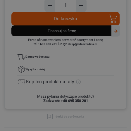
Do koszyka
finansuj na firmę
Przed sfinansowaniem potwierdź asortyment i cenę
tel.:
lub @:
695 350 281
sklep@hitnarzedzia.pl
Darmowa dostawa
Wysyłka
dzisiaj
Kup ten produkt
na raty
Masz pytania dotyczące produktu?
Zadzwoń: +48 695 350 281
dodaj do porównania