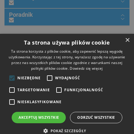
Poradnik
Dołącz do nas
×
Ta strona używa plików cookie
Ta strona korzysta z plików cookie, aby zapewnić lepszą wygodę
użytkowania. Korzystając z tej strony, wyrażasz zgodę na używanie
przez nas wszystkich plików cookie zgodnie z warunkami naszej
Płatności
polityki plików cookie.
Dowiedz się więcej
NIEZBĘDNE
WYDAJNOŚĆ
Dostawa
TARGETOWANIE
FUNKCJONALNOŚĆ
NIESKLASYFIKOWANE
Opinie
AKCEPTUJ WSZYSTKIE
ODRZUĆ WSZYSTKIE
Copyright © 2026 HIT Narzędzia. Wszelkie prawa zastrzeżone.
POKAŻ SZCZEGÓŁY
Strony i sklepy internetowe: