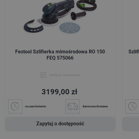
Festool Szlifierka mimośrodowa RO 150
Szli
FEQ 575066
dodaj do porównania
3199,00 zł
na zamówienie
darmowa dostawa
Zapytaj o dostępność