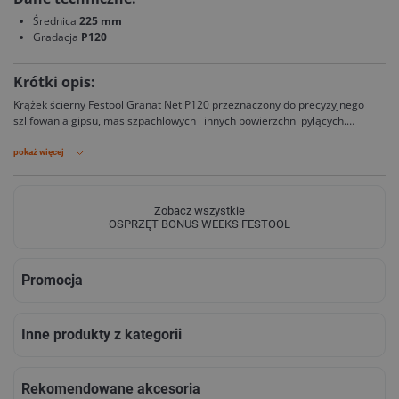
Średnica
225 mm
Gradacja
P120
Krótki opis:
Krążek ścierny Festool Granat Net P120 przeznaczony do precyzyjnego
szlifowania gipsu, mas szpachlowych i innych powierzchni pylących.
Siatkowa konstrukcja zapewnia efektywne odsysanie pyłu i równomierne
rezultaty obróbki.
pokaż więcej
Zobacz wszystkie
OSPRZĘT BONUS WEEKS FESTOOL
Promocja
Inne produkty z kategorii
Rekomendowane akcesoria