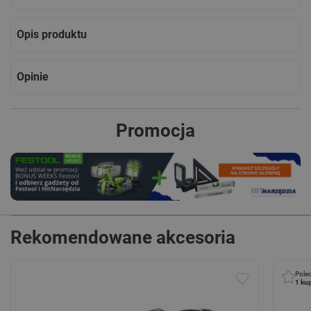
Opis produktu
Opinie
Promocja
Rekomendowane akcesoria
Polec
1
kup