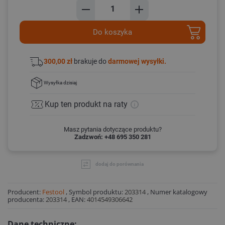
Do koszyka
300,00 zł
brakuje do
darmowej wysyłki.
Wysyłka
dzisiaj
Kup ten produkt
na raty
Masz pytania dotyczące produktu?
Zadzwoń: +48 695 350 281
dodaj do porównania
Producent:
Festool
,
Symbol produktu:
203314
,
Numer katalogowy
producenta:
203314
,
EAN:
4014549306642
Dane techniczne: