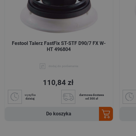
Festool Talerz FastFix ST-STF D90/7 FX W-
HT 496804
dodaj do porównania
110,84 zł
wysyłka
darmowa dostawa
dzisiaj
od 300 zł
Do koszyka