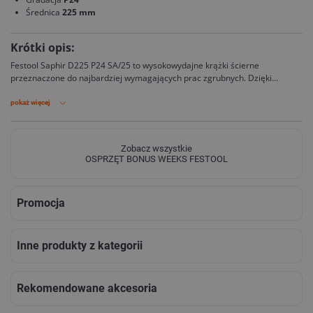
Średnica
225 mm
Krótki opis:
Festool Saphir D225 P24 SA/25 to wysokowydajne krążki ścierne
przeznaczone do najbardziej wymagających prac zgrubnych. Dzięki
agresywnej ziarnistości P24 doskonale sprawdzają się podczas usuwania
grubych warstw farb, mas szpachlowych oraz pozostałości tapet.
pokaż więcej
Zobacz wszystkie
OSPRZĘT BONUS WEEKS FESTOOL
Promocja
Inne produkty z kategorii
Rekomendowane akcesoria