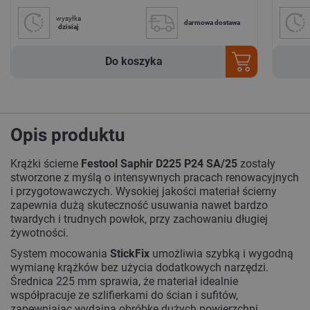
wysyłka
darmowa dostawa
dzisiaj
Do koszyka
Opis produktu
Krążki ścierne
Festool Saphir D225 P24 SA/25
zostały
stworzone z myślą o intensywnych pracach renowacyjnych
i przygotowawczych. Wysokiej jakości materiał ścierny
zapewnia dużą skuteczność usuwania nawet bardzo
twardych i trudnych powłok, przy zachowaniu długiej
żywotności.
System mocowania
StickFix
umożliwia szybką i wygodną
wymianę krążków bez użycia dodatkowych narzędzi.
Średnica 225 mm sprawia, że materiał idealnie
współpracuje ze szlifierkami do ścian i sufitów,
zapewniając wydajną obróbkę dużych powierzchni.