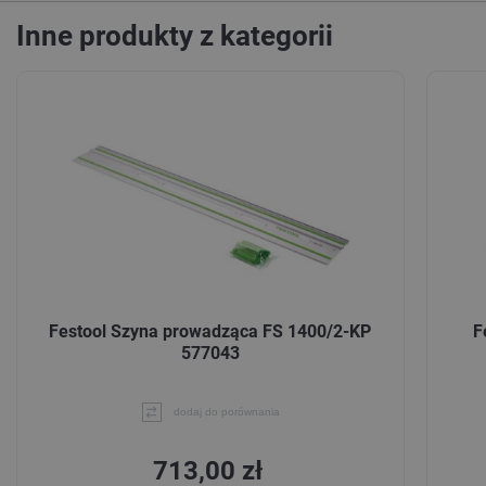
Inne produkty z kategorii
Festool Szyna prowadząca FS 1400/2-KP
F
577043
dodaj do porównania
713,00 zł