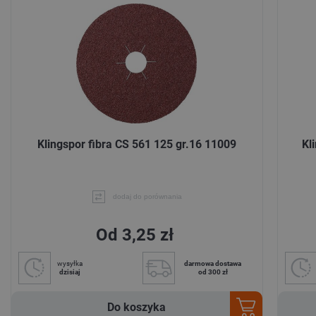
Klingspor fibra CS 561 125 gr.16 11009
Kl
dodaj do porównania
Od 3,25 zł
wysyłka
darmowa dostawa
dzisiaj
od 300 zł
Do koszyka