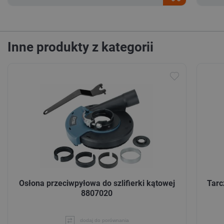
Inne produkty z kategorii
Osłona przeciwpyłowa do szlifierki kątowej
Tarc
8807020
dodaj do porównania