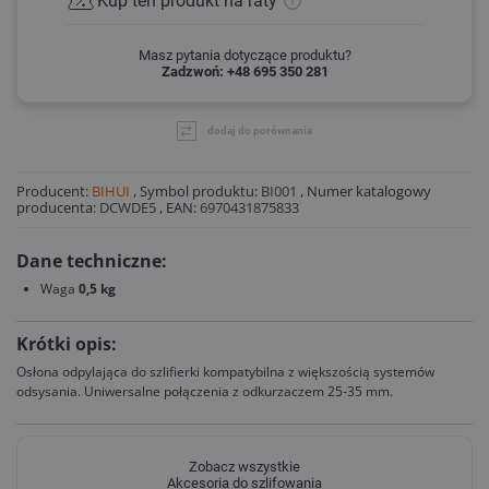
Kup ten produkt
na raty
Masz pytania dotyczące produktu?
Zadzwoń: +48 695 350 281
dodaj do porównania
Producent:
BIHUI
,
Symbol produktu:
BI001
,
Numer katalogowy
producenta:
DCWDE5
,
EAN:
6970431875833
Dane techniczne:
Waga
0,5 kg
Krótki opis:
Osłona odpylająca do szlifierki kompatybilna z większością systemów
odsysania. Uniwersalne połączenia z odkurzaczem 25-35 mm.
Zobacz wszystkie
Akcesoria do szlifowania