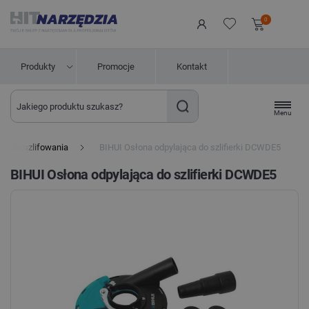
0
Produkty
Promocje
Kontakt
Menu
ia do szlifowania
BIHUI Osłona odpylająca do szlifierki DCWDE5
BIHUI Osłona odpylająca do szlifierki DCWDE5