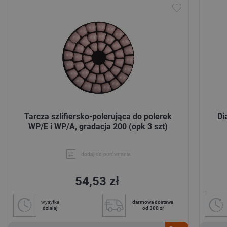
Tarcza szlifiersko-polerująca do polerek
Di
WP/E i WP/A, gradacja 200 (opk 3 szt)
dodaj do porównania
54,53 zł
wysyłka
darmowa dostawa
dzisiaj
od 300 zł