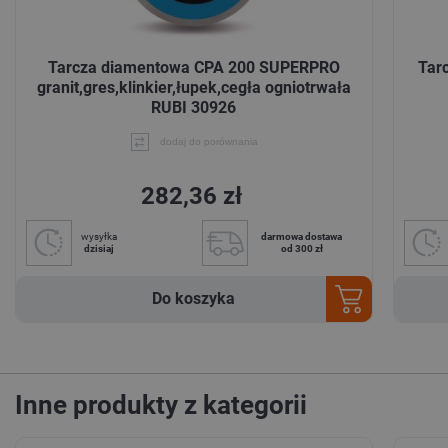
Tarcza diamentowa CPA 200 SUPERPRO
Tar
granit,gres,klinkier,łupek,cegła ogniotrwała
RUBI 30926
dodaj do porównania
282,36 zł
wysyłka
darmowa dostawa
dzisiaj
od 300 zł
Do koszyka
Inne produkty z kategorii