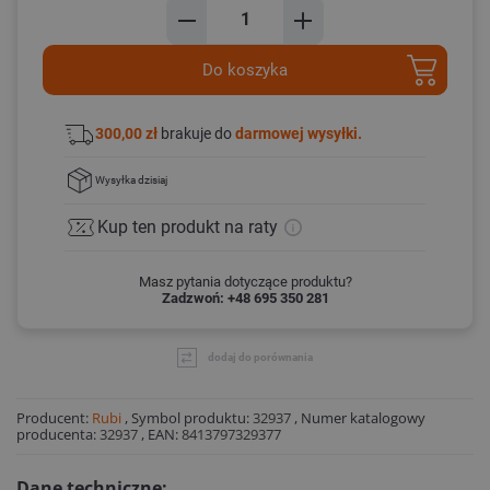
Do koszyka
300,00 zł
brakuje do
darmowej wysyłki.
Wysyłka
dzisiaj
Kup ten produkt
na raty
Masz pytania dotyczące produktu?
Zadzwoń: +48 695 350 281
dodaj do porównania
Producent:
Rubi
,
Symbol produktu:
32937
,
Numer katalogowy
producenta:
32937
,
EAN:
8413797329377
Dane techniczne: