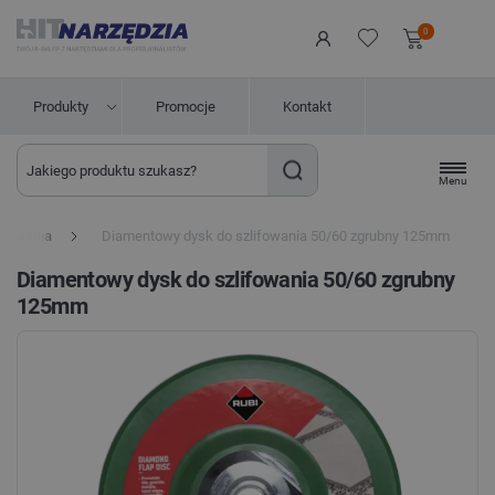
0
Produkty
Promocje
Kontakt
Menu
ifowania
Diamentowy dysk do szlifowania 50/60 zgrubny 125mm
Diamentowy dysk do szlifowania 50/60 zgrubny
125mm