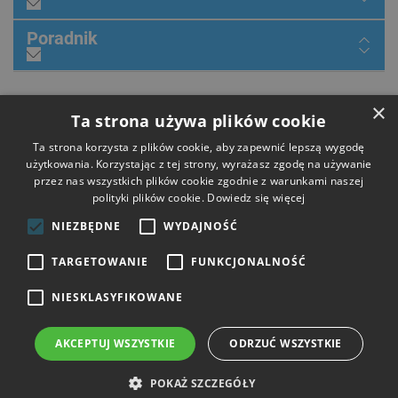
Poradnik
×
Dołącz do nas
Ta strona używa plików cookie
Ta strona korzysta z plików cookie, aby zapewnić lepszą wygodę
użytkowania. Korzystając z tej strony, wyrażasz zgodę na używanie
przez nas wszystkich plików cookie zgodnie z warunkami naszej
Płatności
polityki plików cookie.
Dowiedz się więcej
NIEZBĘDNE
WYDAJNOŚĆ
Dostawa
TARGETOWANIE
FUNKCJONALNOŚĆ
NIESKLASYFIKOWANE
Opinie
AKCEPTUJ WSZYSTKIE
ODRZUĆ WSZYSTKIE
Copyright © 2026 HIT Narzędzia. Wszelkie prawa zastrzeżone.
POKAŻ SZCZEGÓŁY
Strony i sklepy internetowe: