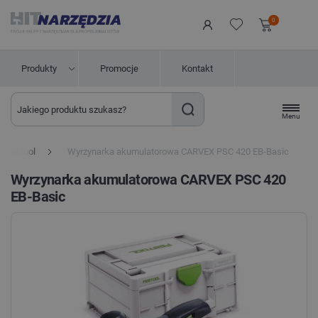
0
Produkty
Promocje
Kontakt
Menu
i Festool
Wyrzynarka akumulatorowa CARVEX PSC 420 EB-Basic
Wyrzynarka akumulatorowa CARVEX PSC 420
EB-Basic