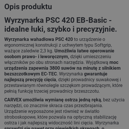
Opis produktu
Wyrzynarka PSC 420 EB-Basic -
idealne łuki, szybko i precyzyjnie.
Wyrzynarka wahadłowa PSC 420
to urządzenie o
ergonomicznej konstrukcji z uchwytem typu Softgrip,
ważące zaledwie 2,3 kg.
Umożliwia łatwe operowanie
osobom prawo- i leworęcznym,
dzięki umieszczeniu
włączników po obu stronach narzędzia. Wyjątkową
moc
urządzenia zapewnia 3800 suwów na minutę z silnikiem
bezszczotkowym EC-TEC
. Wyrzynarka
gwarantuje
najlepszą precyzję cięcia
, dzięki prowadnicy suwakowej i
przestawianym równolegle szczękom prowadzącym, które
pełnią funkcję trzeciej prowadnicy brzeszczotu.
CARVEX
umożliwia wymianę ostrza jedną ręką
, bez użycia
narzędzi, co znacznie skraca czas przezbrajania.
Urządzenie wyposażone jest również w światło
stroboskopowe, które pozwala na optyczną stabilizację
ostrza i jak najlepszą widoczność lini cięcia. Wyrzynarka
sprawdzi się nawet przy niewielkich okręgach, o