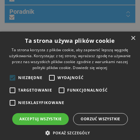
Poradnik
×
Dołącz do nas
Ta strona używa plików cookie
Ta strona korzysta z plików cookie, aby zapewnić lepszą wygodę
użytkowania. Korzystając z tej strony, wyrażasz zgodę na używanie
przez nas wszystkich plików cookie zgodnie z warunkami naszej
Płatności
polityki plików cookie.
Dowiedz się więcej
NIEZBĘDNE
WYDAJNOŚĆ
Dostawa
TARGETOWANIE
FUNKCJONALNOŚĆ
NIESKLASYFIKOWANE
Opinie
AKCEPTUJ WSZYSTKIE
ODRZUĆ WSZYSTKIE
Copyright © 2026 HIT Narzędzia. Wszelkie prawa zastrzeżone.
POKAŻ SZCZEGÓŁY
Strony i sklepy internetowe: