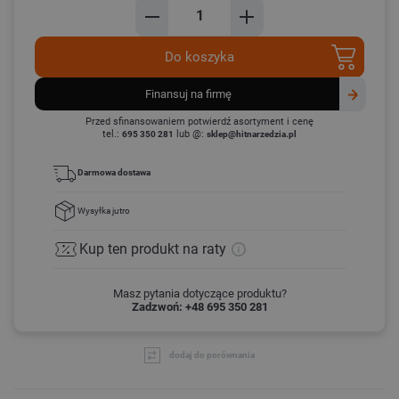
Do koszyka
finansuj na firmę
Przed sfinansowaniem potwierdź asortyment i cenę
tel.:
lub @:
695 350 281
sklep@hitnarzedzia.pl
Darmowa dostawa
Wysyłka
jutro
Kup ten produkt
na raty
Masz pytania dotyczące produktu?
Zadzwoń: +48 695 350 281
dodaj do porównania