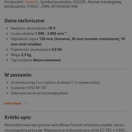
Producent:
Festool
,
Symbol produktu:
FES238
,
Numer katalogowy
producenta:
576521
,
EAN:
4014549361566
Dane techniczne:
Napięcie akumulatora
18 V
Liczba skoków
1 500 - 3 800 min⁻¹
Głębokość cięcia
120 mm (drewno), 20 mm (metale nieżelazne), 10
mm (stal miękka)
Pojemność akumulatora
4,0 Ah
Waga
2,3 kg
Typ zasilania
Akumulatorowe
W zestawie:
2x brzeszczoty (1x z zębem drobnym / 1x uniwersalny)
Systainer SYS3 M 187
Zabezpieczenie przeciwodpryskwe
pokaż więcej
Krótki opis:
Akumulatorowa wyrzynarka wahadłowa Festool umożliwia szybkie cięcię i
niezastąpioną precyzję. Wyposażona w bezawaryjny silnik EC-TEC z 3 800