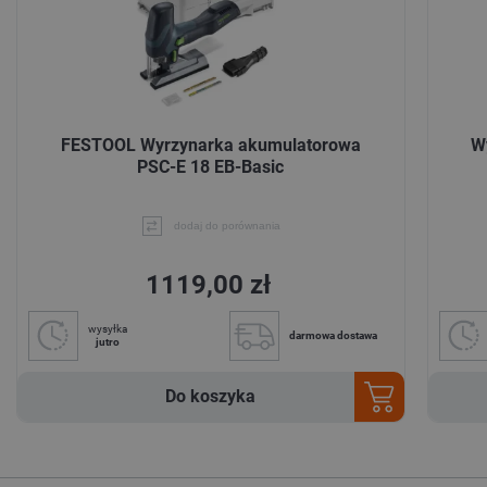
FESTOOL Wyrzynarka akumulatorowa
W
PSC-E 18 EB-Basic
dodaj do porównania
1119,00 zł
wysyłka
darmowa dostawa
jutro
Do koszyka