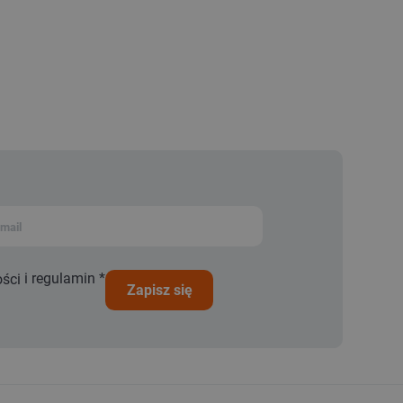
i
regulamin
*
ości
zapisz się