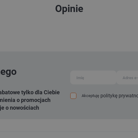
Opinie
zego
abatowe tylko dla Ciebie
politykę prywatn
Akceptuję
ienia o promocjach
je o nowościach