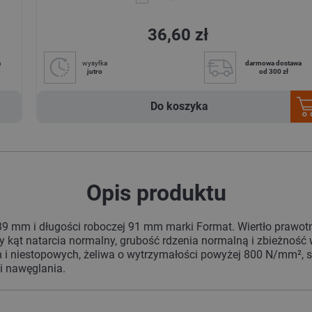
36,60 zł
a
wysyłka
darmowa dostawa
jutro
od 300 zł
Do koszyka
Opis produktu
 139 mm i długości roboczej 91 mm marki Format. Wiertło prawotn
 kąt natarcia normalny, grubość rdzenia normalną i zbieżność 
 i niestopowych, żeliwa o wytrzymałości powyżej 800 N/mm², sta
 i nawęglania.