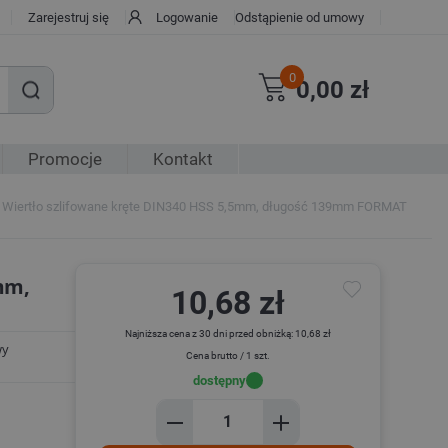
Zarejestruj się
Logowanie
Odstąpienie od umowy
0
0,00 zł
Promocje
Kontakt
Wiertło szlifowane kręte DIN340 HSS 5,5mm, długość 139mm FORMAT
mm,
10,68 zł
Najniższa cena z 30 dni przed obniżką: 10,68 zł
wy
Cena brutto / 1 szt.
dostępny