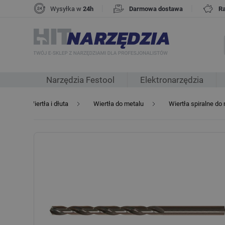
|
|
Wysyłka w
24h
Darmowa dostawa
R
Narzędzia Festool
Elektronarzędzia
ia
Wiertła i dłuta
Wiertła do metalu
Wiertła spiralne do