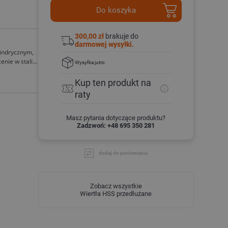
Do koszyka
300,00 zł
brakuje do
darmowej wysyłki.
lindrycznym,
nie w stali
Wysyłka
jutro
Kup ten produkt
na
raty
Masz pytania dotyczące produktu?
Zadzwoń: +48 695 350 281
dodaj do porównania
Zobacz wszystkie
Wiertła HSS przedłużane