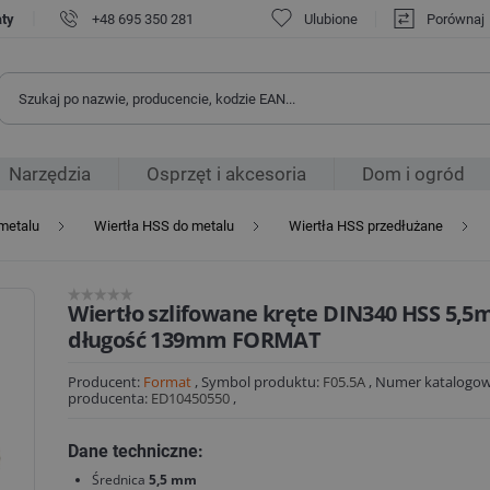
|
aty
+48 695 350 281
Ulubione
Porównaj
Narzędzia
Osprzęt i akcesoria
Dom i ogród
 metalu
Wiertła HSS do metalu
Wiertła HSS przedłużane
Wiertło szlifowane kręte DIN340 HSS 5,5
długość 139mm FORMAT
Producent:
Format
,
Symbol produktu:
F05.5A
,
Numer katalogo
producenta:
ED10450550
,
Dane techniczne:
Średnica
5,5 mm