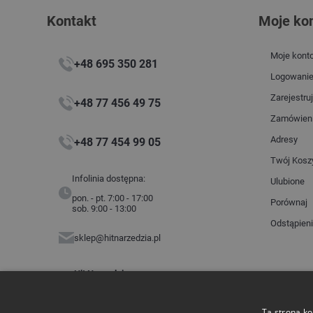
Kontakt
Moje ko
Moje kont
+48 695 350 281
Logowani
Zarejestruj
+48 77 456 49 75
Zamówien
Adresy
+48 77 454 99 05
Twój Kosz
Infolinia dostępna:
Ulubione
pon. - pt. 7:00 - 17:00
Porównaj
sob. 9:00 - 13:00
Odstąpien
sklep@hitnarzedzia.pl
Hit Narzędzia
ul. Budowlanych 2
45-005 Opole
NIP: 7543360203
Ta strona ko