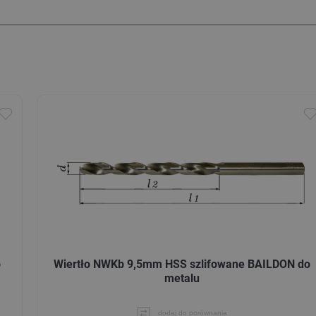
o
Wiertło NWKb 9,5mm HSS szlifowane BAILDON do
metalu
dodaj do porównania