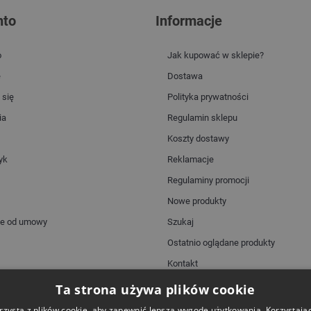
nto
Informacje
o
Jak kupować w sklepie?
e
Dostawa
 się
Polityka prywatności
ia
Regulamin sklepu
Koszty dostawy
yk
Reklamacje
Regulaminy promocji
Nowe produkty
ie od umowy
Szukaj
Ostatnio oglądane produkty
Kontakt
Mapa strony
Ta strona używa plików cookie
rzysta z plików cookie, aby zapewnić lepszą wygodę użytkowania. Korzystając 