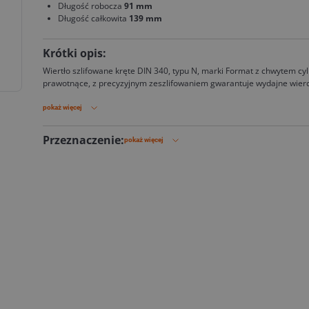
Długość robocza
91 mm
Długość całkowita
139 mm
Krótki opis:
Wiertło szlifowane kręte DIN 340, typu N, marki Format z chwytem cy
prawotnące, z precyzyjnym zeszlifowaniem gwarantuje wydajne wierce
stopowej i niestopowej.
pokaż więcej
Przeznaczenie:
pokaż więcej