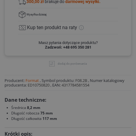
300,00 zł
brakuje do
darmowej wysyłki.
Wysyłka
dzisiaj
Kup ten produkt
na raty
Masz pytania dotyczące produktu?
Zadzwoń: +48 695 350 281
dodaj do porównania
Producent:
Format
,
Symbol produktu:
F08.2B
,
Numer katalogowy
producenta:
ED10750820
,
EAN:
4317784581554
Dane techniczne:
Średnica
8,2 mm
Długość robocza
75 mm
Długość całkowita
117 mm
Krótki opis: