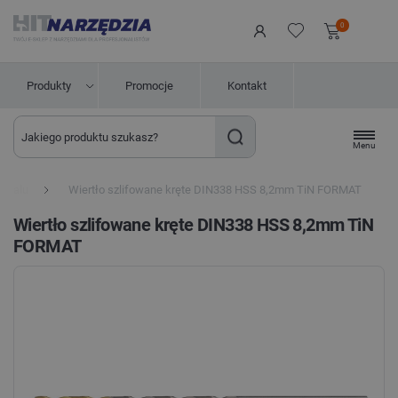
0
Produkty
Promocje
Kontakt
Menu
metalu
Wiertło szlifowane kręte DIN338 HSS 8,2mm TiN FORMAT
Wiertło szlifowane kręte DIN338 HSS 8,2mm TiN
FORMAT