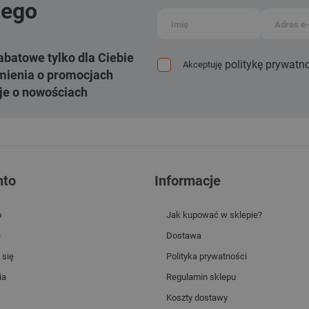
zego
abatowe tylko dla Ciebie
politykę prywatn
Akceptuję
ienia o promocjach
je o nowościach
nto
Informacje
o
Jak kupować w sklepie?
e
Dostawa
 się
Polityka prywatności
ia
Regulamin sklepu
Koszty dostawy