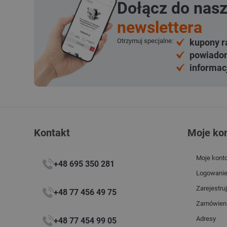
Dołącz do nas
newslettera
Otrzymuj specjalne:
kupony r
powiadom
informac
Kontakt
Moje ko
Moje kont
+48 695 350 281
Logowani
Zarejestruj
+48 77 456 49 75
Zamówien
Adresy
+48 77 454 99 05