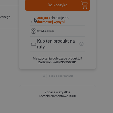
Do koszyka
ecznego
300,00 zł
brakuje do
darmowej wysyłki.
Wysyłka
dzisiaj
Kup ten produkt
na
raty
Masz pytania dotyczące produktu?
Zadzwoń: +48 695 350 281
dodaj do porównania
Zobacz wszystkie
Koronki diamentowe RUBI