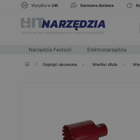
|
|
Wysyłka w
24h
Darmowa dostawa
R
Narzędzia Festool
Elektronarzędzia
Osprzęt i akcesoria
Wiertła i dłuta
Wie