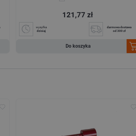
121,77 zł
a
wysyłka
darmowa dostawa
dzisiaj
od 300 zł
Do koszyka