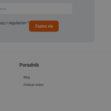
i
regulamin
*
ości
zapisz się
Poradnik
Blog
Dotacje unijne