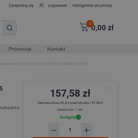
Zarejestruj się
Logowanie
Odstąpienie od umowy
0
0,00 zł
Promocje
Kontakt
 diamentowe M14 43 mm DRYGRES PREMIUM RUBI
S
157,58 zł
Najniższa cena z 30 dni przed obniżką: 157,58 zł
roducenta:
Cena brutto / 1 szt.
dostępny