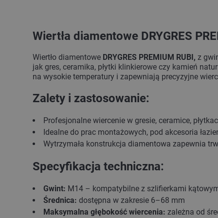
Wiertła diamentowe DRYGRES PREM
Wiertło diamentowe
DRYGRES PREMIUM RUBI,
z gwi
jak gres, ceramika, płytki klinkierowe czy kamień natu
na wysokie temperatury i zapewniają precyzyjne wier
Zalety i zastosowanie:
Profesjonalne wiercenie w gresie, ceramice, płytk
Idealne do prac montażowych, pod akcesoria łazie
Wytrzymała konstrukcja diamentowa zapewnia trwa
Specyfikacja techniczna:
Gwint:
M14 – kompatybilne z szlifierkami kątowym
Średnica:
dostępna w zakresie 6–68 mm
Maksymalna głębokość wiercenia:
zależna od śre