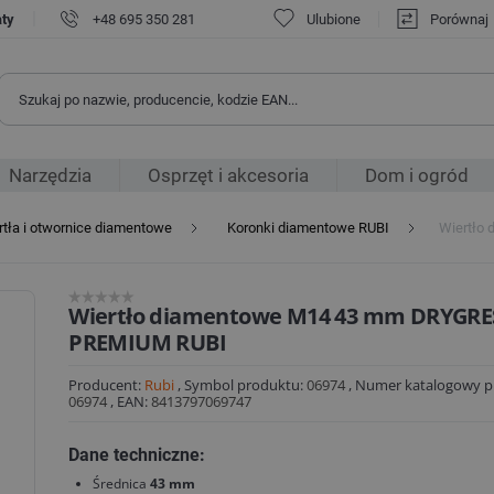
|
aty
+48 695 350 281
Ulubione
Porównaj
Narzędzia
Osprzęt i akcesoria
Dom i ogród
rtła i otwornice diamentowe
Koronki diamentowe RUBI
Wiertło
Wiertło diamentowe M14 43 mm DRYGRE
PREMIUM RUBI
Producent:
Rubi
,
Symbol produktu:
06974
,
Numer katalogowy p
06974
,
EAN:
8413797069747
Dane techniczne:
Średnica
43 mm