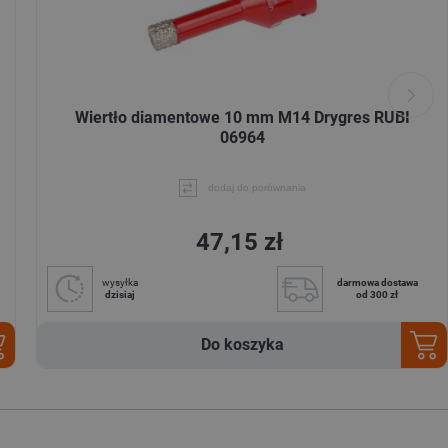
Wiertło diamentowe 10 mm M14 Drygres RUBI
06964
dodaj do porównania
47,15 zł
wysyłka
darmowa dostawa
dzisiaj
od 300 zł
Do koszyka