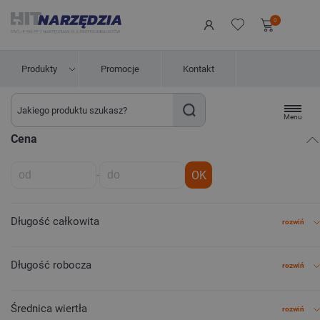
0
Produkty
Promocje
Kontakt
Menu
Cena
-
OK
Długość całkowita
rozwiń
Długość robocza
rozwiń
Średnica wiertła
rozwiń