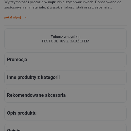
Wytrzymałość i precyzja w najtrudniejszych warunkach. Dopasowane do
zastosowania i materiału. Z wysokiej jakości stali oraz z zębami z
drobnoziarnistego węglika spiekanego. Doskonałe cięcie powstaje dopiero
wtedy, gdy tarcza pilarska jest tak samo dobra, jak maszyna.
pokaż więcej
Zobacz wszystkie
FESTOOL 18V Z GADŻETEM
Promocja
Inne produkty z kategorii
Rekomendowane akcesoria
Opis produktu
Opinie