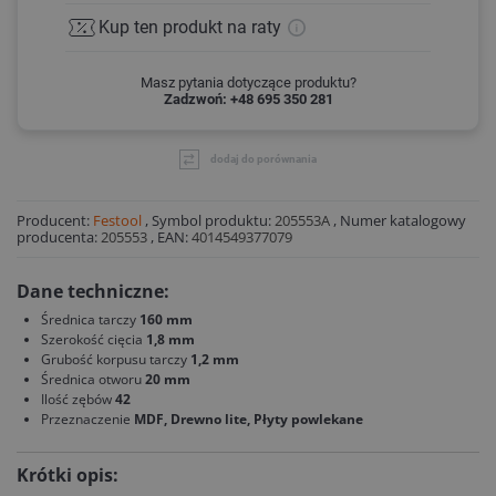
Kup ten produkt
na raty
Masz pytania dotyczące produktu?
Zadzwoń: +48 695 350 281
dodaj do porównania
Producent:
Festool
,
Symbol produktu:
205553A
,
Numer katalogowy
producenta:
205553
,
EAN:
4014549377079
Dane techniczne:
Średnica tarczy
160 mm
Szerokość cięcia
1,8 mm
Grubość korpusu tarczy
1,2 mm
Średnica otworu
20 mm
Ilość zębów
42
Przeznaczenie
MDF, Drewno lite, Płyty powlekane
Krótki opis: