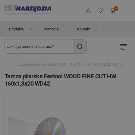
0
Produkty
Promocje
Kontakt
Menu
M
Tarcza pilarska Festool WOOD FINE CUT HW 160x1,8x20 WD42
Tarcza pilarska Festool WOOD FINE CUT HW
160x1,8x20 WD42