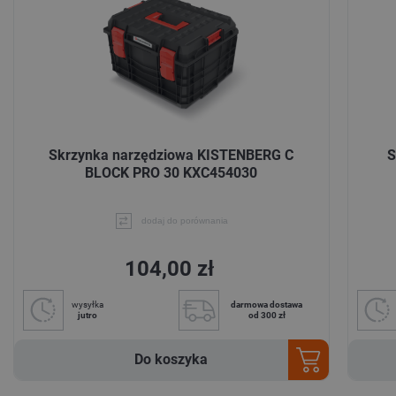
Skrzynka narzędziowa KISTENBERG C
S
BLOCK PRO 30 KXC454030
dodaj do porównania
104,00 zł
wysyłka
darmowa dostawa
jutro
od 300 zł
Do koszyka