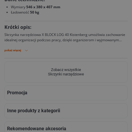
Wymiary
546 x 380 x 407 mm
Ładowność
50 kg
Krótki opis:
Skrzynka narzędziowa X BLOCK LOG 40 Kistenberg umożliwia zachowanie
idealnej organizacji podczas pracy, dzięki organizerom i wyjmowanym
przegrodom. Wyposażona została w miarę w centymetrach i calach
wbudowaną w pokrywę. Skrzynia może pełnić funkcję podestu roboczego z
pokaż więcej
wytrzymałością na obciążenie do 120 kg.
Zobacz wszystkie
Skrzynki narzędziowe
Promocja
Inne produkty z kategorii
Rekomendowane akcesoria