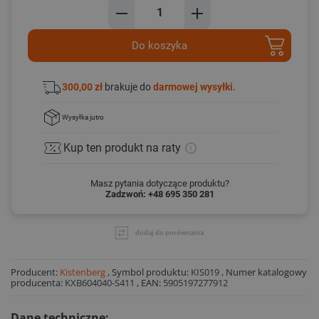
Do koszyka
300,00 zł
brakuje do
darmowej wysyłki.
Wysyłka
jutro
Kup ten produkt
na raty
Masz pytania dotyczące produktu?
Zadzwoń: +48 695 350 281
dodaj do porównania
Producent:
Kistenberg
,
Symbol produktu:
KIS019
,
Numer katalogowy
producenta:
KXB604040-S411
,
EAN:
5905197277912
Dane techniczne: