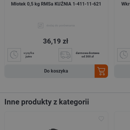
Młotek 0,5 kg RMSa KUŹNIA 1-411-11-621
Wkrę
dodaj do porównania
36,19 zł
wysyłka
darmowa dostawa
jutro
od 300 zł
Do koszyka
Inne produkty z kategorii