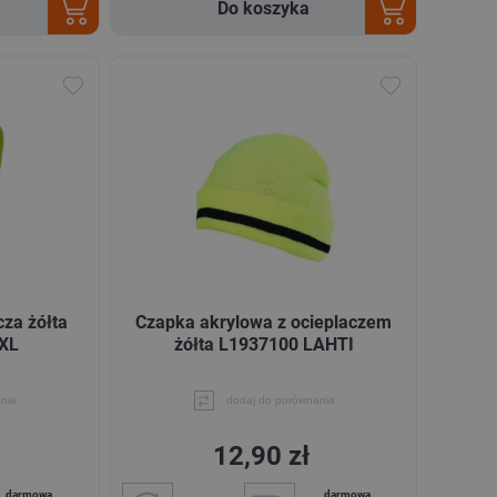
Do koszyka
za żółta
Czapka akrylowa z ocieplaczem
1XL
żółta L1937100 LAHTI
nia
dodaj do porównania
12,90 zł
darmowa
darmowa