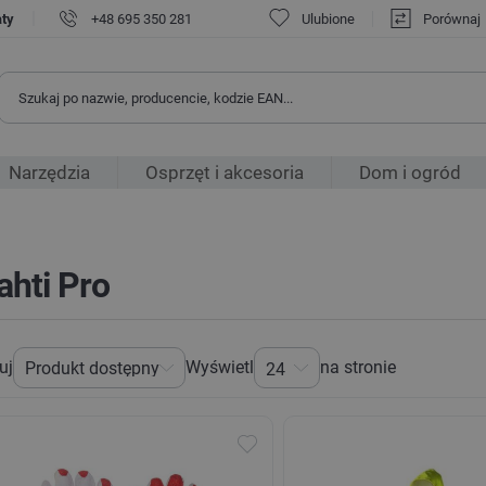
|
aty
+48 695 350 281
Ulubione
Porównaj
Narzędzia
Osprzęt i akcesoria
Dom i ogród
ahti Pro
uj
Wyświetl
na stronie