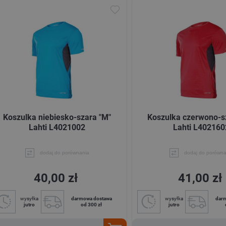
Koszulka niebiesko-szara "M"
Koszulka czerwono-s
Lahti L4021002
Lahti L402160
dodaj do porównania
dodaj do porówna
40,00 zł
41,00 zł
wysyłka
darmowa dostawa
wysyłka
dar
jutro
od 300 zł
jutro