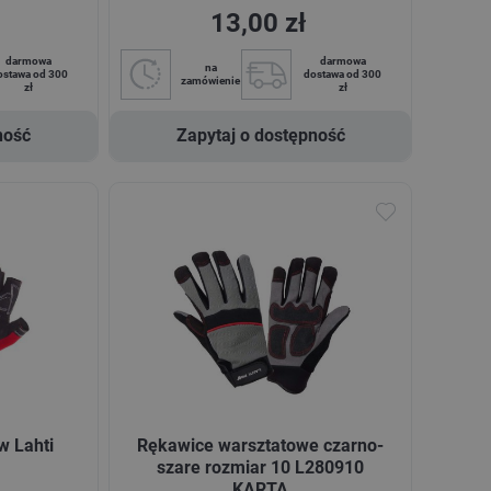
13,00 zł
darmowa
darmowa
na
ostawa od 300
dostawa od 300
zamówienie
zł
zł
ność
Zapytaj o dostępność
w Lahti
Rękawice warsztatowe czarno-
szare rozmiar 10 L280910
KARTA