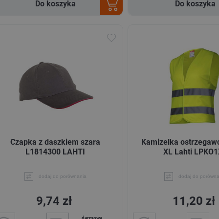
Do koszyka
Do koszyka
Czapka z daszkiem szara
Kamizelka ostrzegawc
L1814300 LAHTI
XL Lahti LPKO
dodaj do porównania
dodaj do porówna
9,74 zł
11,20 zł
darmowa