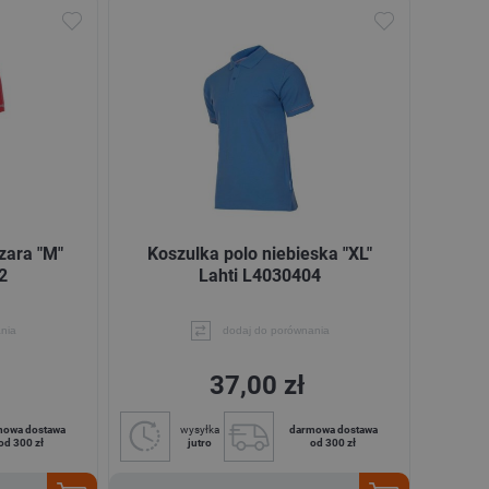
zara "M"
Koszulka polo niebieska "XL"
2
Lahti L4030404
nia
dodaj do porównania
37,00 zł
mowa dostawa
wysyłka
darmowa dostawa
od 300 zł
jutro
od 300 zł