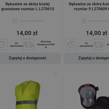
Rękawice ze skóry koziej
Rękawice ze skóry koz
granatowe rozmiar L L270610
rozmiar 9 L270609
dodaj do porównania
dodaj do porówna
14,00 zł
14,00 zł
darmowa
na
na
dostawa od 300
d
zamówienie
zamówienie
zł
Zapytaj o dostępność
Zapytaj o dostęp