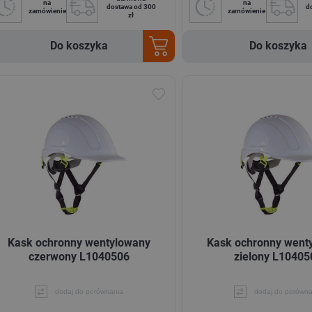
na
na
dostawa od 300
d
zamówienie
zamówienie
zł
Do koszyka
Do koszyka
Kask ochronny wentylowany
Kask ochronny went
czerwony L1040506
zielony L10405
dodaj do porównania
dodaj do porówna