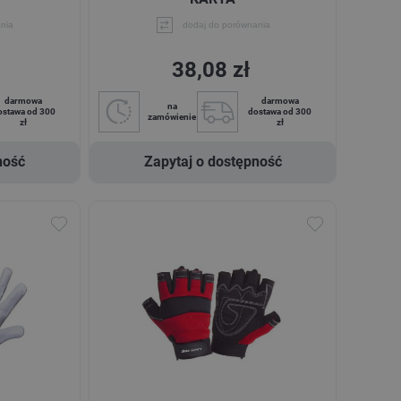
nia
dodaj do porównania
38,08 zł
darmowa
darmowa
na
ostawa od 300
dostawa od 300
zamówienie
zł
zł
ność
Zapytaj o dostępność