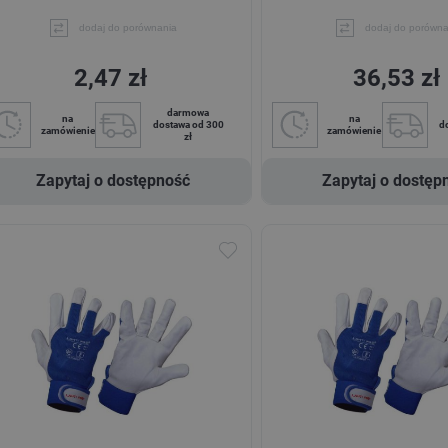
dodaj do porównania
dodaj do porówna
2,47 zł
36,53 zł
darmowa
na
na
dostawa od 300
d
zamówienie
zamówienie
zł
Zapytaj o dostępność
Zapytaj o dostęp