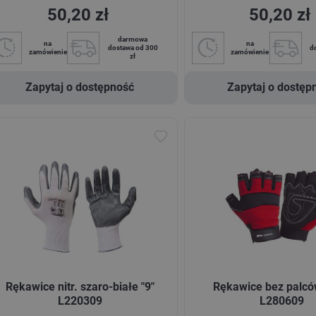
50,20 zł
50,20 zł
darmowa
na
na
dostawa od 300
d
zamówienie
zamówienie
zł
Zapytaj o dostępność
Zapytaj o dostęp
Rękawice nitr. szaro-białe "9"
Rękawice bez palcó
L220309
L280609