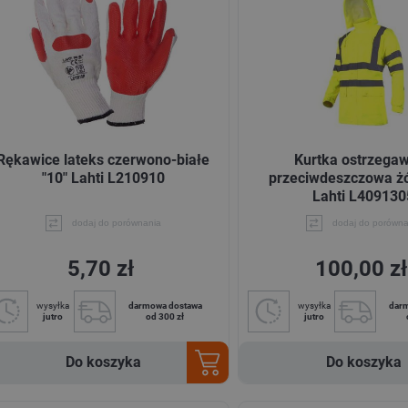
Rękawice lateks czerwono-białe
Kurtka ostrzega
"10" Lahti L210910
przeciwdeszczowa żó
Lahti L409130
dodaj do porównania
dodaj do porówna
5,70 zł
100,00 zł
wysyłka
darmowa dostawa
wysyłka
dar
jutro
od 300 zł
jutro
Do koszyka
Do koszyka