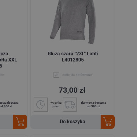
wcza
Bluza szara "2XL" Lahti
łta XXL
L4012805
5
nia
dodaj do porównania
73,00 zł
mowa dostawa
wysyłka
darmowa dostawa
od 300 zł
jutro
od 300 zł
Do koszyka