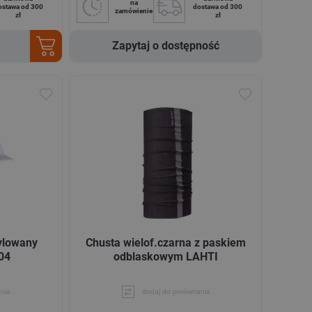
na
ostawa od 300
dostawa od 300
zamówienie
zł
zł
Zapytaj o dostępność
ylowany
Chusta wielof.czarna z paskiem
04
odblaskowym LAHTI
nia
dodaj do porównania