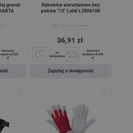
iej granat
Rękawice warsztatowe bez
 KARTA
palców "10" Lahti L280610K
nia
dodaj do porównania
36,91 zł
darmowa
darmowa
na
ostawa od 300
dostawa od 300
zamówienie
zł
zł
ność
Zapytaj o dostępność