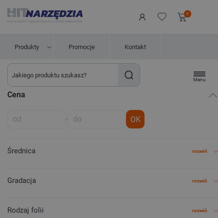
0
Produkty
Promocje
Kontakt
Menu
Cena
-
OK
Średnica
rozwiń
Gradacja
rozwiń
Rodzaj folii
rozwiń