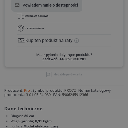
Powiadom mnie o dostępności
Darmowa dostawa
na zamówienie
Kup ten produkt
na raty
Masz pytania dotyczące produktu?
Zadzwoń: +48 695 350 281
dodaj do porównania
Producent:
Pro
,
Symbol produktu:
PRO72
,
Numer katalogowy
producenta:
3-01-05-E4-080
,
EAN:
5906245912366
Dane techniczne:
Długość
80 cm
Waga
(profilu) 0,91 kg/m
Funkcje
Moduł elektroniczny