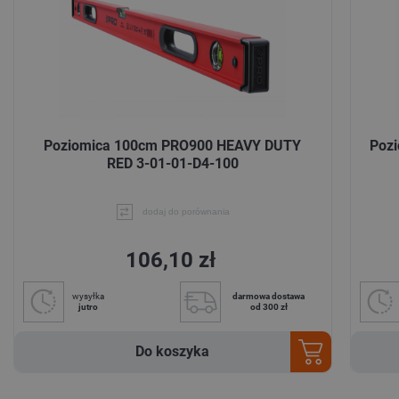
Poziomica 100cm PRO900 HEAVY DUTY
Poz
RED 3-01-01-D4-100
dodaj do porównania
106,10 zł
wysyłka
darmowa dostawa
jutro
od 300 zł
Do koszyka