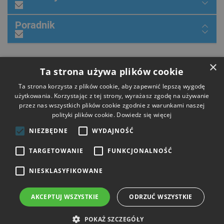
Poradnik
×
Dołącz do nas
Ta strona używa plików cookie
Ta strona korzysta z plików cookie, aby zapewnić lepszą wygodę
użytkowania. Korzystając z tej strony, wyrażasz zgodę na używanie
przez nas wszystkich plików cookie zgodnie z warunkami naszej
Płatności
polityki plików cookie.
Dowiedz się więcej
NIEZBĘDNE
WYDAJNOŚĆ
Dostawa
TARGETOWANIE
FUNKCJONALNOŚĆ
NIESKLASYFIKOWANE
Opinie
AKCEPTUJ WSZYSTKIE
ODRZUĆ WSZYSTKIE
Copyright © 2026 HIT Narzędzia. Wszelkie prawa zastrzeżone.
POKAŻ SZCZEGÓŁY
Strony i sklepy internetowe: