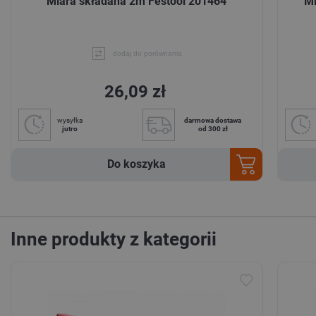
Miara składana 2m Festool 201464
Mi
dodaj do porównania
26,09 zł
wysyłka
darmowa dostawa
jutro
od 300 zł
Do koszyka
Inne produkty z kategorii