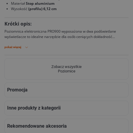
Materiał
Stop aluminium
Wysokość
(profilu) 6,12 cm
Krótki opis:
Poziomnica elektroniczna PRO900 wyposażona w dwa podświetlane
wyświetlacze to idealne narzędzie dla osób ceniących dokładność
połączoną z funkcjonalnością. Zaletą PRO900 jest szereg funkcji
ułatwiających pomiary oraz możliwość zapisania w pamięci, aż 19
pokaż więcej
pomiarów.
Zobacz wszystkie
Poziomice
Promocja
Inne produkty z kategorii
Rekomendowane akcesoria