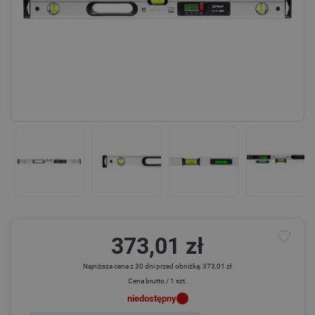
373,01 zł
Najniższa cena z 30 dni przed obniżką: 373,01 zł
Cena brutto / 1 szt.
niedostępny