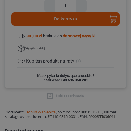
Do koszyka
300,00 zł
brakuje do
darmowej wysyłki.
Wysyłka
dzisiaj
Kup ten produkt
na raty
Masz pytania dotyczące produktu?
Zadzwoń: +48 695 350 281
dodaj do porównania
Producent:
Globus Wapienica
,
Symbol produktu:
TD315
,
Numer
katalogowy producenta:
PT110-0315-0001
,
EAN:
5900855036641
Dane techniczne: