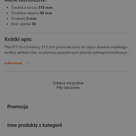
Średnica tarczy
315 mm
Średnica otworu
30 mm
Grubość
2 mm
Ilość zębów
30
Krótki opis:
Piła PT110 o średnicy 315 mm przeznaczona do cięcia drewna miękkiego
wzdłuż włókien słoi, za pomocą popularnych pilarek stołowych/stolikowych i
innych maszyn stacjonarnych.
pokaż więcej
Zobacz wszystkie
Piły tarczowe
Promocja
Inne produkty z kategorii