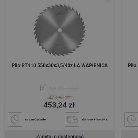
Piła PT110 550x30x3,5/48z LA WAPIENICA
Pił
dodaj do porównania
478,43 zł
453,24 zł
na zamówienie
darmowa dostawa
Zapytaj o dostępność