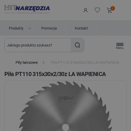
0
Produkty
Promocje
Kontakt
Menu
a
Piły tarczowe
Piła PT110 315x30x2/30z LA WAPIENICA
Piła PT110 315x30x2/30z LA WAPIENICA