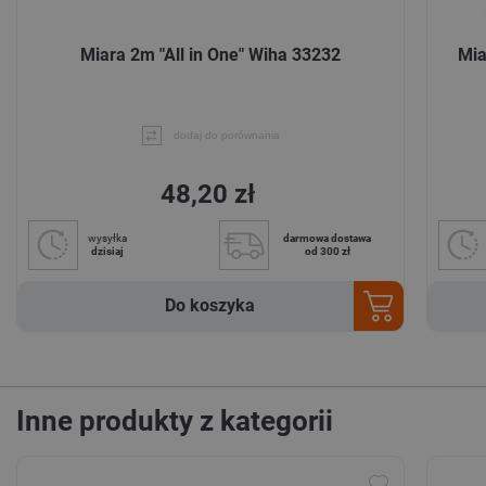
Miara 2m "All in One" Wiha 33232
Mia
dodaj do porównania
48,20 zł
wysyłka
darmowa dostawa
dzisiaj
od 300 zł
Do koszyka
Inne produkty z kategorii