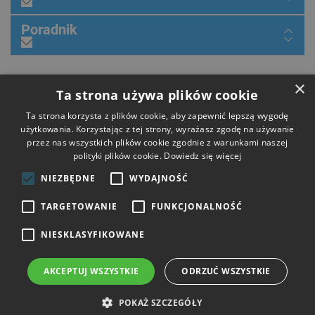
Poradnik
×
Dołącz do nas
Ta strona używa plików cookie
Ta strona korzysta z plików cookie, aby zapewnić lepszą wygodę
użytkowania. Korzystając z tej strony, wyrażasz zgodę na używanie
przez nas wszystkich plików cookie zgodnie z warunkami naszej
Płatności
polityki plików cookie.
Dowiedz się więcej
NIEZBĘDNE
WYDAJNOŚĆ
Dostawa
TARGETOWANIE
FUNKCJONALNOŚĆ
NIESKLASYFIKOWANE
Opinie
AKCEPTUJ WSZYSTKIE
ODRZUĆ WSZYSTKIE
Copyright © 2026 HIT Narzędzia. Wszelkie prawa zastrzeżone.
POKAŻ SZCZEGÓŁY
Strony i sklepy internetowe: