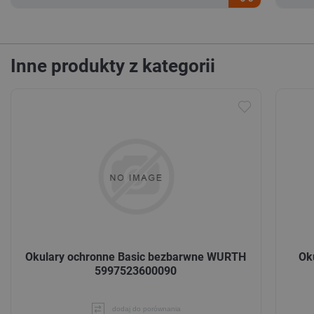
Inne produkty z kategorii
Okulary ochronne Basic bezbarwne WURTH
Ok
5997523600090
dodaj do porównania