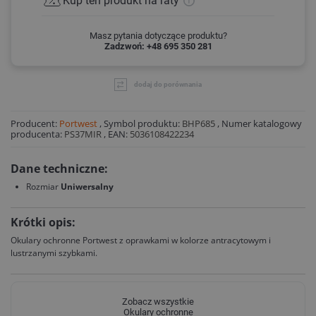
Kup ten produkt
na raty
Masz pytania dotyczące produktu?
Zadzwoń: +48 695 350 281
dodaj do porównania
Producent:
Portwest
,
Symbol produktu:
BHP685
,
Numer katalogowy
producenta:
PS37MIR
,
EAN:
5036108422234
Dane techniczne:
Rozmiar
Uniwersalny
Krótki opis:
Okulary ochronne Portwest z oprawkami w kolorze antracytowym i
lustrzanymi szybkami.
Zobacz wszystkie
Okulary ochronne