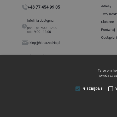
Adresy
+48 77 454 99 05
Twój Kosz
Infolinia dostępna:
Ulubione
pon. - pt. 7:00 - 17:00
Porównaj
sob. 9:00 - 13:00
Odstąpien
sklep@hitnarzedzia.pl
Hit Narzędzia
ul. Budowlanych 2
45-005 Opole
NIP: 7543360203
Ta strona ko
wyrażasz zg
Płatności
NIEZBĘDNE
Copyright © 2026 HIT Narzędzia. Wszelkie