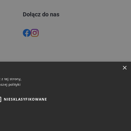
Dołącz do nas
×
z tej strony,
zej polityki
Opinie
NIESKLASYFIKOWANE
Strony i sklepy internetowe: