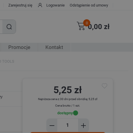
Zarejestruj się
Logowanie
Odstąpienie od umowy
0
0,00 zł
Promocje
Kontakt
EO TOOLS
5,25 zł
wy
Najniższa cena z 30 dni przed obniżką: 5,25 zł
Cena brutto / 1 szt.
dostępny