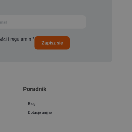
i
regulamin
*
ości
zapisz się
Poradnik
Blog
Dotacje unijne