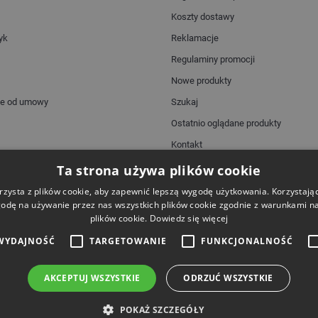
Koszty dostawy
yk
Reklamacje
Regulaminy promocji
Nowe produkty
ie od umowy
Szukaj
Ostatnio oglądane produkty
Kontakt
Mapa strony
Ta strona używa plików cookie
rzysta z plików cookie, aby zapewnić lepszą wygodę użytkowania. Korzystając 
odę na używanie przez nas wszystkich plików cookie zgodnie z warunkami nas
plików cookie.
Dowiedz się więcej
Dostawa
WYDAJNOŚĆ
TARGETOWANIE
FUNKCJONALNOŚĆ
AKCEPTUJ WSZYSTKIE
ODRZUĆ WSZYSTKIE
 prawa zastrzeżone.
POKAŻ SZCZEGÓŁY