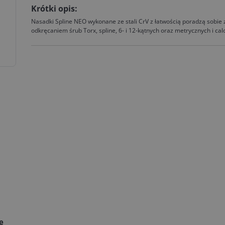
Krótki opis:
Nasadki Spline NEO wykonane ze stali CrV z łatwością poradzą sobie 
odkręcaniem śrub Torx, spline, 6- i 12-kątnych oraz metrycznych i ca
ie