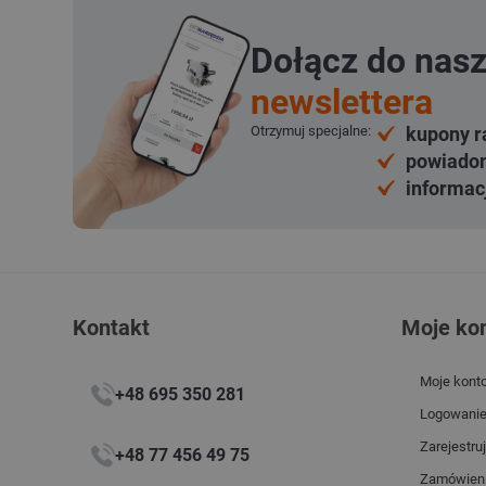
Dołącz do nas
newslettera
Otrzymuj specjalne:
kupony r
powiadom
informac
Kontakt
Moje ko
Moje kont
+48 695 350 281
Logowani
Zarejestruj
+48 77 456 49 75
Zamówien