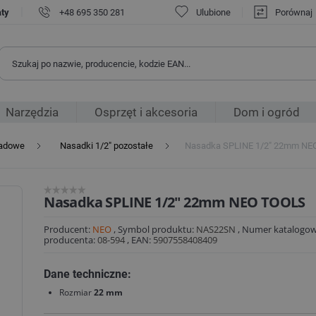
|
aty
+48 695 350 281
Ulubione
Porównaj
Narzędzia
Osprzęt i akcesoria
Dom i ogród
sadowe
Nasadki 1/2" pozostałe
Nasadka SPLINE 1/2" 22mm N
Nasadka SPLINE 1/2" 22mm NEO TOOLS
Producent:
NEO
,
Symbol produktu:
NAS22SN
,
Numer katalogo
producenta:
08-594
,
EAN:
5907558408409
Dane techniczne:
Rozmiar
22 mm