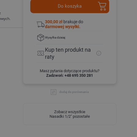
Do koszyka
z
lowych.
300,00 zł
brakuje do
darmowej wysyłki.
Wysyłka
dzisiaj
Kup ten produkt
na
raty
Masz pytania dotyczące produktu?
Zadzwoń: +48 695 350 281
dodaj do porównania
Zobacz wszystkie
Nasadki 1/2" pozostałe