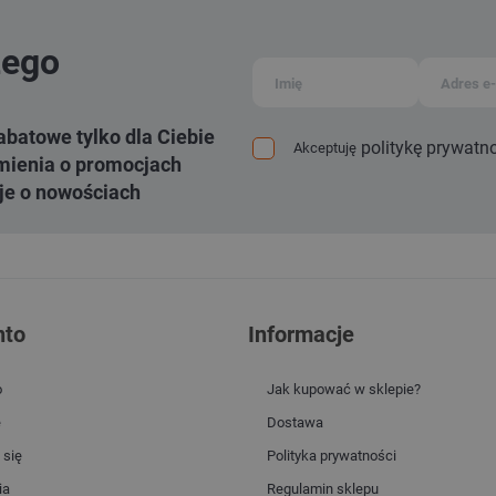
zego
abatowe tylko dla Ciebie
politykę prywatn
Akceptuję
ienia o promocjach
je o nowościach
nto
Informacje
o
Jak kupować w sklepie?
e
Dostawa
 się
Polityka prywatności
ia
Regulamin sklepu