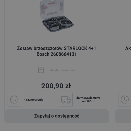
Zestaw brzeszczotów STARLOCK 4+1
Ak
Bosch 2608664131
dodaj do porównania
200,90 zł
darmowa dostawa
na zamówienie
od 300 zł
Zapytaj o dostępność