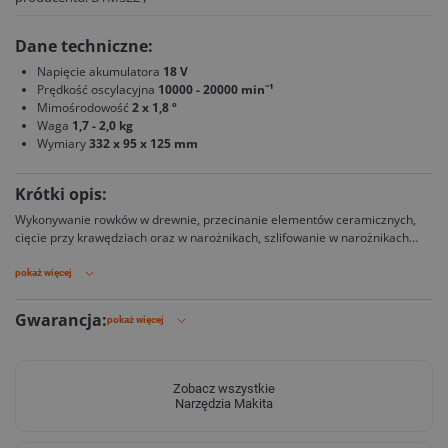
Dane techniczne:
Napięcie akumulatora
18 V
Prędkość oscylacyjna
10000 - 20000 min⁻¹
Mimośrodowość
2 x 1,8 º
Waga
1,7 - 2,0 kg
Wymiary
332 x 95 x 125 mm
Krótki opis:
Wykonywanie rowków w drewnie, przecinanie elementów ceramicznych,
cięcie przy krawędziach oraz w narożnikach, szlifowanie w narożnikach
oraz trudno dostępnych miejscach, usuwanie zaprawy murarskiej oraz
przecinanie płytek ceramicznych, zdzieranie materiałów z podłogi oraz
pokaż więcej
usuwanie silikonu lub kitu z ram okiennych - wszystko przy pomocy jednego
urządzenia.
Gwarancja:
pokaż więcej
Zobacz wszystkie
Narzędzia Makita