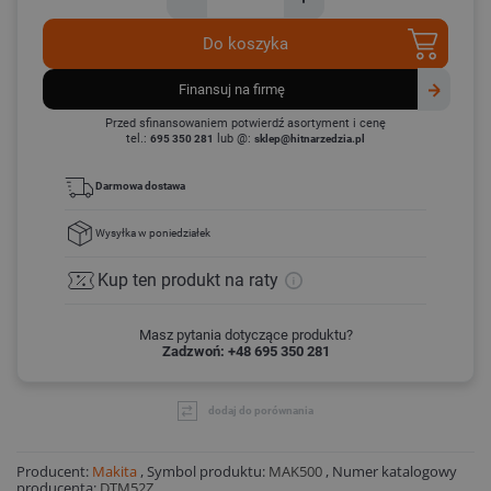
Do koszyka
finansuj na firmę
Przed sfinansowaniem potwierdź asortyment i cenę
tel.:
lub @:
695 350 281
sklep@hitnarzedzia.pl
Darmowa dostawa
Wysyłka
w poniedziałek
Kup ten produkt
na raty
Masz pytania dotyczące produktu?
Zadzwoń: +48 695 350 281
dodaj do porównania
Producent:
Makita
,
Symbol produktu:
MAK500
,
Numer katalogowy
producenta:
DTM52Z
,