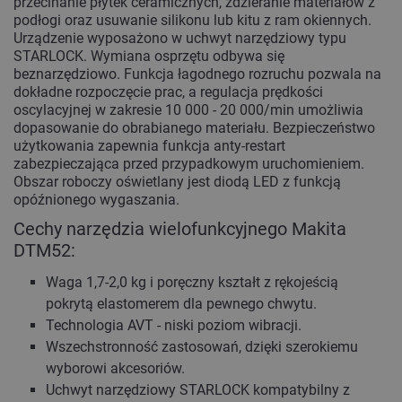
przecinanie płytek ceramicznych, zdzieranie materiałów z
podłogi oraz usuwanie silikonu lub kitu z ram okiennych.
Urządzenie wyposażono w uchwyt narzędziowy typu
STARLOCK. Wymiana osprzętu odbywa się
beznarzędziowo. Funkcja łagodnego rozruchu pozwala na
dokładne rozpoczęcie prac, a regulacja prędkości
oscylacyjnej w zakresie 10 000 - 20 000/min umożliwia
dopasowanie do obrabianego materiału. Bezpieczeństwo
użytkowania zapewnia funkcja anty-restart
zabezpieczająca przed przypadkowym uruchomieniem.
Obszar roboczy oświetlany jest diodą LED z funkcją
opóźnionego wygaszania.
Cechy narzędzia wielofunkcyjnego Makita
DTM52:
Waga 1,7-2,0 kg i poręczny kształt z rękojeścią
pokrytą elastomerem dla pewnego chwytu.
Technologia AVT - niski poziom wibracji.
Wszechstronność zastosowań, dzięki szerokiemu
wyborowi akcesoriów.
Uchwyt narzędziowy STARLOCK kompatybilny z