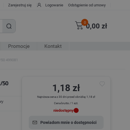
Zarejestruj się
Logowanie
Odstąpienie od umowy
0
0,00 zł
Promocje
Kontakt
2/50 499081
2/50
1,18 zł
Najniższa cena z 30 dni przed obniżką: 1,18 zł
wy
Cena brutto / 1 szt.
niedostępny
Powiadom mnie o dostępności