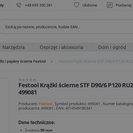
|
aty
+48 695 350 281
Ulubione
Porównaj
Narzędzia
Osprzęt i akcesoria
Dom i ogród
żki i papiery ścierne Festool
Festool Krążki ścierne STF D90/6 P120 RU
Festool Krążki ścierne STF D90/6 P120 RU
499081
Producent:
Festool
,
Symbol produktu:
499081
,
Numer katalogo
producenta:
499081
,
EAN:
4014549180341
Dane techniczne:
Średnica
90 mm