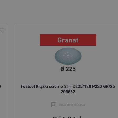
0
Festool Krążki ścierne STF D225/128 P220 GR/25
205662
dodaj do porównania