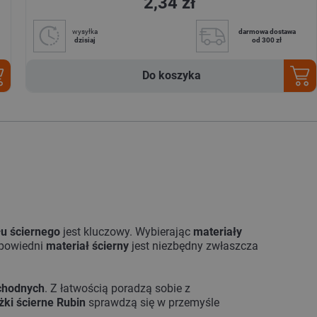
2,34 zł
wysyłka
darmowa dostawa
dzisiaj
od 300 zł
Do koszyka
łu ściernego
jest kluczowy. Wybierając
materiały
dpowiedni
materiał ścierny
jest niezbędny zwłaszcza
chodnych
. Z łatwością poradzą sobie z
żki ścierne Rubin
sprawdzą się w przemyśle