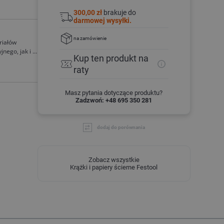
300,00 zł
brakuje do
darmowej wysyłki.
na zamówienie
riałów
nego, jak i w
Kup ten produkt
na
a wstępnego
raty
go
Masz pytania dotyczące produktu?
Zadzwoń: +48 695 350 281
dodaj do porównania
Zobacz wszystkie
Krążki i papiery ścierne Festool