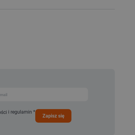
i
regulamin
*
ości
zapisz się