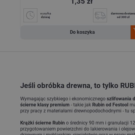
1,35 zł
wysyłka
darmowa dostaw
dzisiaj
od 300 zł
Do koszyka
Jeśli obróbka drewna, to tylko RUB
Wymagając szybkiego i ekonomicznego
szlifowania 
ścierne klasy premium
- takie jak
Rubin od Festool
ma
przy pracy z materiałami drewnopodochodnymi - tu s
Krążki ścierne Rubin
o średnicy 90 mm i granulacji 
przygotowaniem powierzchni do lakierowania i olejo
drzewnym i meblarskim, ciesielstwie oraz w pracy mala