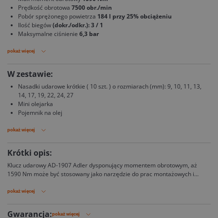
Prędkość obrotowa
7500 obr./min
Pobór sprężonego powietrza
184 l przy 25% obciążeniu
Ilość biegów
(dokr./odkr.): 3 / 1
Maksymalne ciśnienie
6,3 bar
pokaż więcej
W zestawie:
Nasadki udarowe krótkie ( 10 szt. ) o rozmiarach (mm): 9, 10, 11, 13,
14, 17, 19, 22, 24, 27
Mini olejarka
Pojemnik na olej
pokaż więcej
Krótki opis:
Klucz udarowy AD-1907 Adler dysponujący momentem obrotowym, aż
1590 Nm może być stosowany jako narzędzie do prac montażowych i
naprawczych. Przeznaczony jest do przykręcania i odkręcania wszelkich
połączeń gwintowanych za pomocą nasadek udarowych, a obudowa z
pokaż więcej
tworzywa kompozytowego dodatkowo poprawia komfort pracy.
Gwarancja:
pokaż więcej