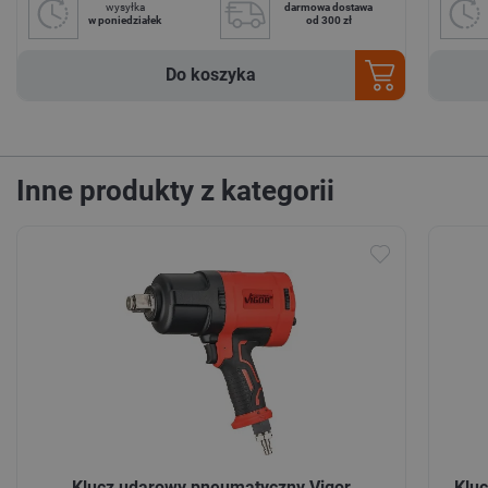
wysyłka
darmowa dostawa
w poniedziałek
od 300 zł
Do koszyka
Inne produkty z kategorii
Klucz udarowy pneumatyczny Vigor
Klu