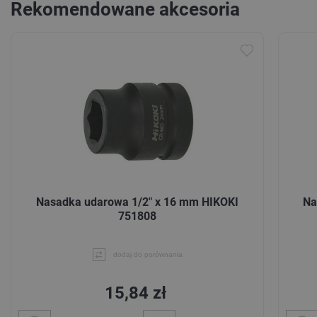
Rekomendowane akcesoria
Nasadka udarowa 1/2" x 16 mm HIKOKI
Na
751808
dodaj do porównania
15,84 zł