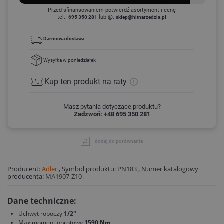
Przed sfinansowaniem potwierdź asortyment i cenę
tel.:
lub @:
695 350 281
sklep@hitnarzedzia.pl
Darmowa dostawa
Wysyłka
w poniedziałek
Kup ten produkt
na raty
Masz pytania dotyczące produktu?
Zadzwoń: +48 695 350 281
dodaj do porównania
Producent:
Adler
,
Symbol produktu:
PN183
,
Numer katalogowy
producenta:
MA1907-Z10
,
Dane techniczne:
Uchwyt roboczy
1/2"
Max moment obrotowy
1590 Nm