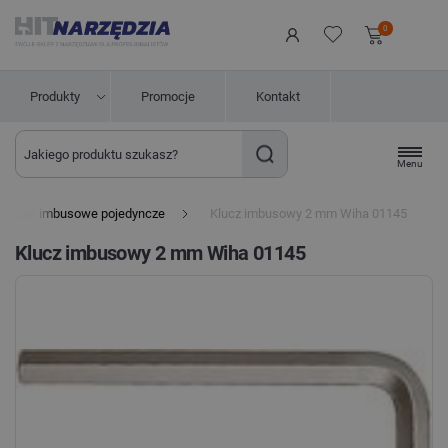
0
Produkty
Promocje
Kontakt
Menu
Klucze imbusowe pojedyncze
Klucz imbusowy 2 mm Wiha 01145
Klucz imbusowy 2 mm Wiha 01145