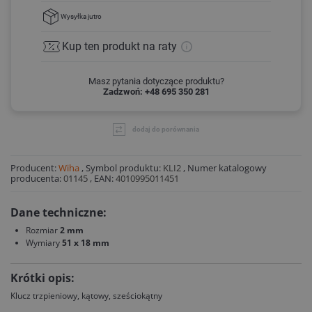
Wysyłka
jutro
Kup ten produkt
na raty
Masz pytania dotyczące produktu?
Zadzwoń: +48 695 350 281
dodaj do porównania
Producent:
Wiha
,
Symbol produktu:
KLI2
,
Numer katalogowy
producenta:
01145
,
EAN:
4010995011451
Dane techniczne:
Rozmiar
2 mm
Wymiary
51 x 18 mm
Krótki opis:
Klucz trzpieniowy, kątowy, sześciokątny