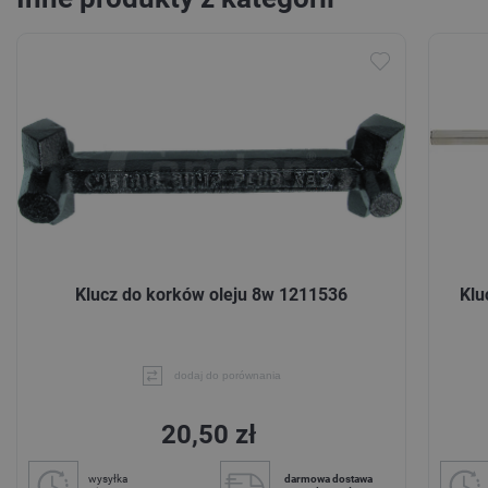
Klucz do korków oleju 8w 1211536
Klu
dodaj do porównania
20,50 zł
wysyłka
darmowa dostawa