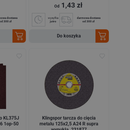
1,43 zł
Od
mowa dostawa
wysyłka
darmowa dostawa
od 300 zł
jutro
od 300 zł
Do koszyka
no KL375J
Klingspor tarcza do cięcia
6 1op-50
metalu 125x2,5 A24 R supra
wypukła 231877