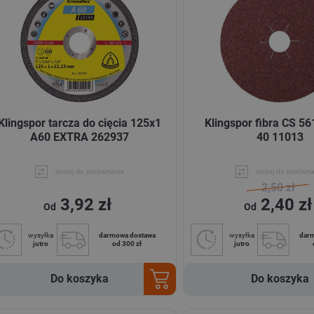
Klingspor tarcza do cięcia 125x1
Klingspor fibra CS 56
A60 EXTRA 262937
40 11013
dodaj do porównania
dodaj do porówna
2,50 zł
3,92 zł
2,40 zł
Od
Od
wysyłka
darmowa dostawa
wysyłka
dar
jutro
od 300 zł
jutro
Do koszyka
Do koszyka