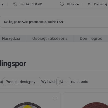
|
aty
+48 695 350 281
Ulubione
Porównaj
Narzędzia
Osprzęt i akcesoria
Dom i ogród
lingspor
uj
Wyświetl
na stronie