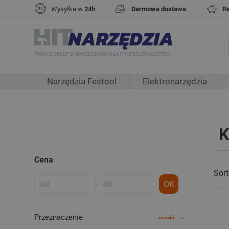
|
|
Wysyłka w
24h
Darmowa dostawa
R
Narzędzia Festool
Elektronarzędzia
K
Cena
Sort
-
OK
Przeznaczenie
rozwiń