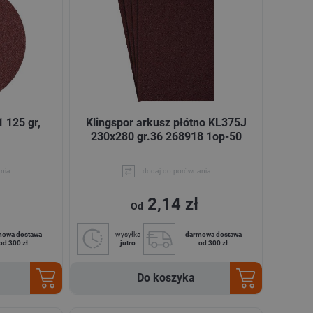
1 125 gr,
Klingspor arkusz płótno KL375J
230x280 gr.36 268918 1op-50
nia
dodaj do porównania
2,14 zł
Od
mowa dostawa
wysyłka
darmowa dostawa
od 300 zł
jutro
od 300 zł
Do koszyka