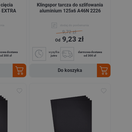
 cięcia
Klingspor tarcza do szlifowania
6 EXTRA
aluminium 125x6 A46N 2226
nia
dodaj do porównania
9,72 zł
9,23 zł
Od
mowa dostawa
wysyłka
darmowa dostawa
od 300 zł
jutro
od 300 zł
Do koszyka