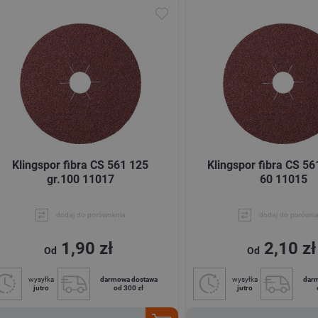
Klingspor fibra CS 561 125
Klingspor fibra CS 56
gr.100 11017
60 11015
dodaj do porównania
dodaj do porówna
1,90 zł
2,10 zł
Od
Od
wysyłka
darmowa dostawa
wysyłka
dar
jutro
od 300 zł
jutro