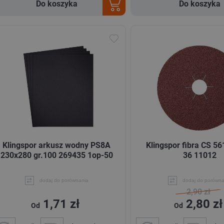
Do koszyka
Do koszyka
Klingspor arkusz wodny PS8A
Klingspor fibra CS 56
230x280 gr.100 269435 1op-50
36 11012
dodaj do porównania
dodaj do porówna
2,90 zł
1,71 zł
2,80 zł
Od
Od