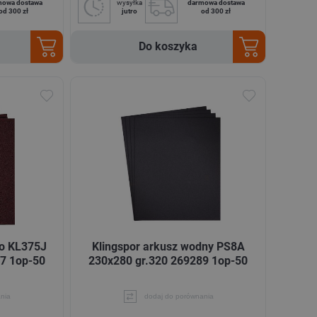
mowa dostawa
wysyłka
darmowa dostawa
od 300 zł
jutro
od 300 zł
Do koszyka
no KL375J
Klingspor arkusz wodny PS8A
7 1op-50
230x280 gr.320 269289 1op-50
nia
dodaj do porównania