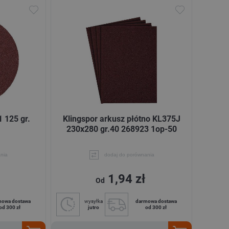
1 125 gr.
Klingspor arkusz płótno KL375J
230x280 gr.40 268923 1op-50
nia
dodaj do porównania
1,94 zł
Od
mowa dostawa
wysyłka
darmowa dostawa
od 300 zł
jutro
od 300 zł