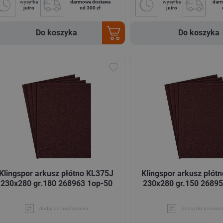
wysyłka
darmowa dostawa
wysyłka
dar
jutro
od 300 zł
jutro
Do koszyka
Do koszyka
Klingspor arkusz płótno KL375J
Klingspor arkusz płót
230x280 gr.180 268963 1op-50
230x280 gr.150 26895
dodaj do porównania
dodaj do porówna