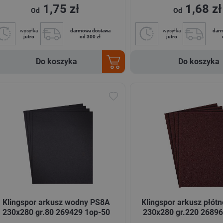
1,75 zł
1,68 zł
Od
Od
wysyłka
darmowa dostawa
wysyłka
dar
jutro
od 300 zł
jutro
Do koszyka
Do koszyka
Klingspor arkusz wodny PS8A
Klingspor arkusz płót
230x280 gr.80 269429 1op-50
230x280 gr.220 26896