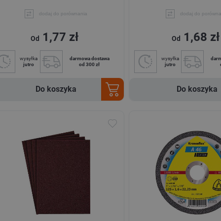
dodaj do porównania
dodaj do porówna
1,77 zł
1,68 zł
Od
Od
wysyłka
darmowa dostawa
wysyłka
dar
jutro
od 300 zł
jutro
Do koszyka
Do koszyka