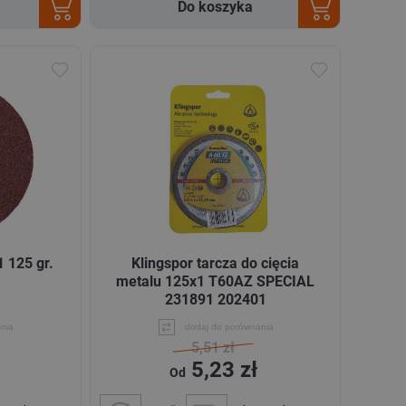
Do koszyka
1 125 gr.
Klingspor tarcza do cięcia
metalu 125x1 T60AZ SPECIAL
231891 202401
nia
dodaj do porównania
5,51 zł
5,23 zł
Od