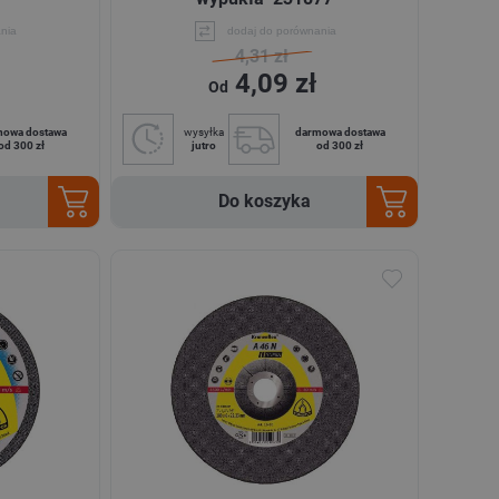
nia
dodaj do porównania
4,31 zł
4,09 zł
Od
mowa dostawa
wysyłka
darmowa dostawa
od 300 zł
jutro
od 300 zł
Do koszyka