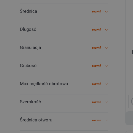
Średnica
rozwiń
Długość
rozwiń
Granulacja
rozwiń
Grubość
rozwiń
Max prędkość obrotowa
rozwiń
Szerokość
rozwiń
Średnica otworu
rozwiń