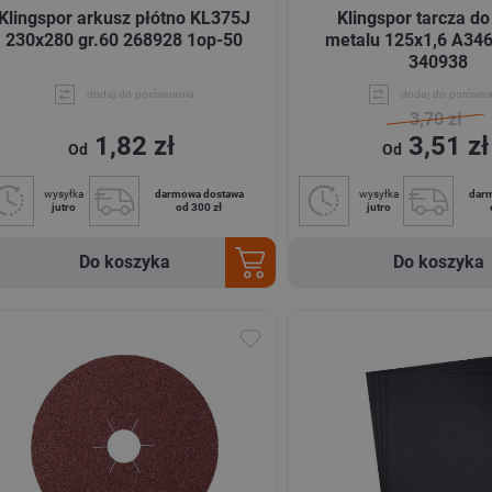
Klingspor arkusz płótno KL375J
Klingspor tarcza do
230x280 gr.60 268928 1op-50
metalu 125x1,6 A34
340938
dodaj do porównania
dodaj do porówna
3,70 zł
1,82 zł
3,51 zł
Od
Od
wysyłka
darmowa dostawa
wysyłka
dar
jutro
od 300 zł
jutro
Do koszyka
Do koszyka