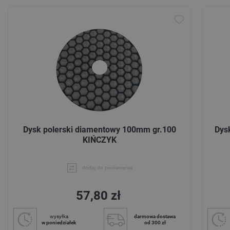
Dysk polerski diamentowy 100mm gr.100
Dys
KIŃCZYK
dodaj do porównania
57,80 zł
wysyłka
darmowa dostawa
w poniedziałek
od 300 zł