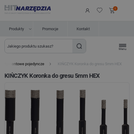
0
Produkty
Promocje
Kontakt
Menu
ki diamentowe pojedyncze
KIŃCZYK Koronka do gresu 5mm HEX
KIŃCZYK Koronka do gresu 5mm HEX