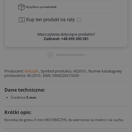
Wysyłka
w poniedziałek
Kup ten produkt
na raty
Masz pytania dotyczące produktu?
Zadzwoń: +48 695 350 281
dodaj do porównania
Producent:
Kińczyk
,
Symbol produktu:
402010
,
Numer katalogowy
producenta:
40-2010
,
EAN:
5908226215039
Dane techniczne:
Średnica
5 mm
Krótki opis:
Koronka do gresu 5 mm HEX KINCZYK, do wiercenia na mokro i na sucho.