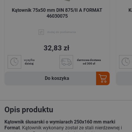
Kątownik 75x50 mm DIN 875/II A FORMAT
K
46030075
dodaj do porównania
32,83 zł
wysyłka
darmowa dostawa
dzisiaj
od 300 zł
Do koszyka
Opis produktu
Kątownik ślusarski o wymiarach 250x160 mm marki
Format
. Kątownik wykonany został ze stali nierdzewnej i