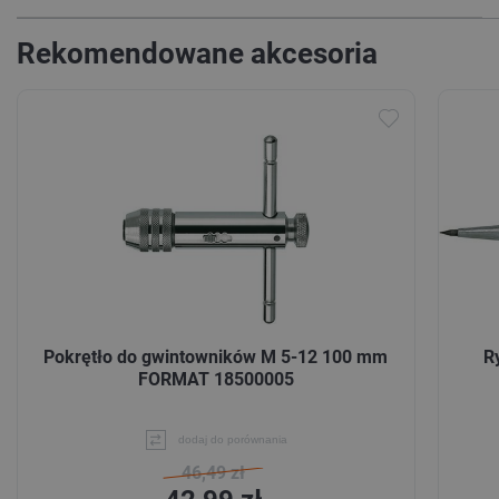
Rekomendowane akcesoria
Pokrętło do gwintowników M 5-12 100 mm
R
FORMAT 18500005
dodaj do porównania
46,49 zł