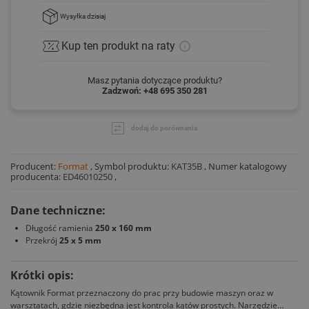
Wysyłka
dzisiaj
Kup ten produkt
na raty
Masz pytania dotyczące produktu?
Zadzwoń: +48 695 350 281
dodaj do porównania
Producent:
Format
,
Symbol produktu:
KAT35B
,
Numer katalogowy
producenta:
ED46010250
,
Dane techniczne:
Długość ramienia
250 x 160 mm
Przekrój
25 x 5 mm
Krótki opis:
Kątownik Format przeznaczony do prac przy budowie maszyn oraz w
warsztatach, gdzie niezbędna jest kontrola kątów prostych. Narzędzie