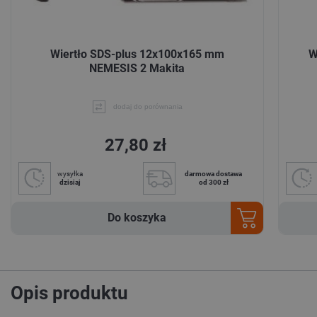
Wiertło SDS-plus 12x100x165 mm
W
NEMESIS 2 Makita
dodaj do porównania
27,80 zł
wysyłka
darmowa dostawa
dzisiaj
od 300 zł
Do koszyka
Opis produktu