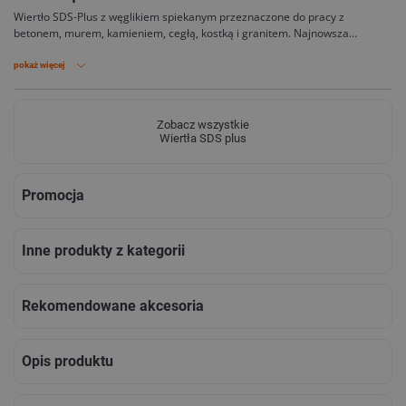
Wiertło SDS-Plus z węglikiem spiekanym przeznaczone do pracy z
betonem, murem, kamieniem, cegłą, kostką i granitem. Najnowsza
generacja wierteł 4 ostrzowych Hikoki to idealne otwory i jeszcze dłuższa
żywotność.
pokaż więcej
Zobacz wszystkie
Wiertła SDS plus
Promocja
Inne produkty z kategorii
Rekomendowane akcesoria
Opis produktu