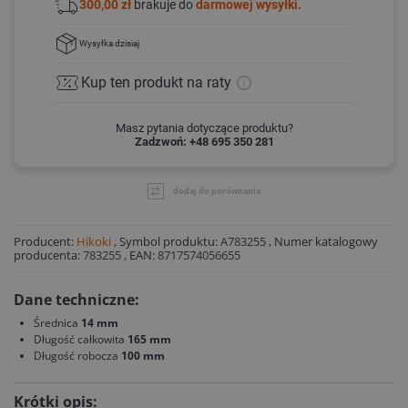
300,00 zł
brakuje do
darmowej wysyłki.
Wysyłka
dzisiaj
Kup ten produkt
na raty
Masz pytania dotyczące produktu?
Zadzwoń: +48 695 350 281
dodaj do porównania
Producent:
Hikoki
,
Symbol produktu:
A783255
,
Numer katalogowy
producenta:
783255
,
EAN:
8717574056655
Dane techniczne:
Średnica
14 mm
Długość całkowita
165 mm
Długość robocza
100 mm
Krótki opis: