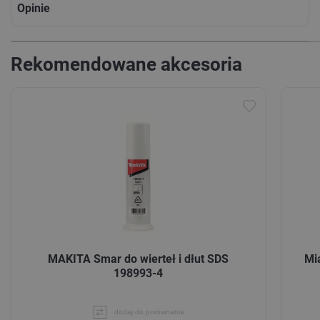
Opinie
Rekomendowane akcesoria
MAKITA Smar do wierteł i dłut SDS
Mi
198993-4
dodaj do porównania