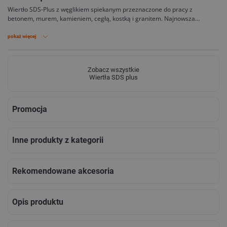
Wiertło SDS-Plus z węglikiem spiekanym przeznaczone do pracy z
betonem, murem, kamieniem, cegłą, kostką i granitem. Najnowsza
generacja wierteł 4 ostrzowych Hikoki to idealne otwory i jeszcze dłuższa
żywotność.
pokaż więcej
Zobacz wszystkie
Wiertła SDS plus
Promocja
Inne produkty z kategorii
Rekomendowane akcesoria
Opis produktu