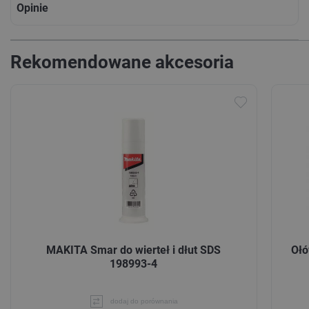
Opinie
Rekomendowane akcesoria
MAKITA Smar do wierteł i dłut SDS
Ołó
198993-4
dodaj do porównania