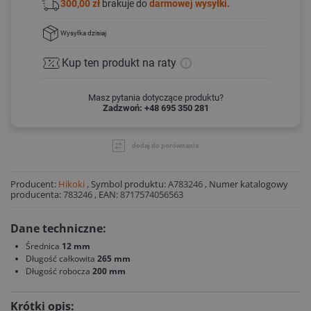
300,00 zł
brakuje do
darmowej wysyłki.
Wysyłka
dzisiaj
Kup ten produkt
na raty
Masz pytania dotyczące produktu?
Zadzwoń: +48 695 350 281
dodaj do porównania
Producent:
Hikoki
,
Symbol produktu:
A783246
,
Numer katalogowy
producenta:
783246
,
EAN:
8717574056563
Dane techniczne:
Średnica
12 mm
Długość całkowita
265 mm
Długość robocza
200 mm
Krótki opis: