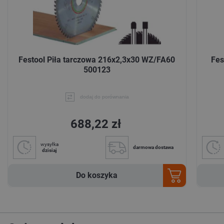
Festool Piła tarczowa 216x2,3x30 WZ/FA60
Fes
500123
dodaj do porównania
688,22 zł
wysyłka
darmowa dostawa
dzisiaj
Do koszyka