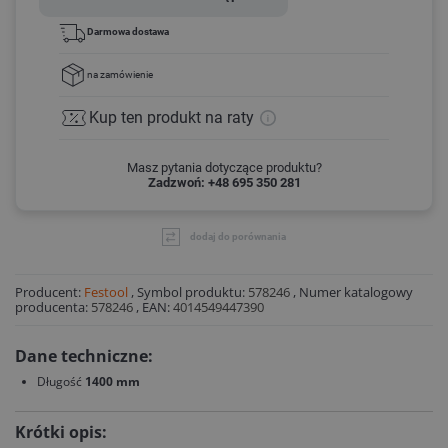
Darmowa dostawa
na zamówienie
Kup ten produkt
na raty
Masz pytania dotyczące produktu?
Zadzwoń: +48 695 350 281
dodaj do porównania
Producent:
Festool
,
Symbol produktu:
578246
,
Numer katalogowy
producenta:
578246
,
EAN:
4014549447390
Dane techniczne:
Długość
1400 mm
Krótki opis: