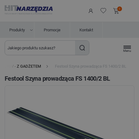
0
Produkty
Promocje
Kontakt
Menu
OL 18V - Z GADŻETEM
Festool Szyna prowadząca FS 1400/2 BL
Festool Szyna prowadząca FS 1400/2 BL