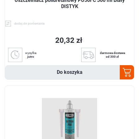
Uszczelniacz poliuretanowy PU50FC 300 ml Biały
DISTYK
dodaj do porównania
20,32 zł
wysyłka
darmowa dostawa
jutro
od 300 zł
Do koszyka