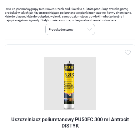
DISTYK jest marką grupy Den Braven Czech and Slovak a.s., która produkuje szeroką gamę
produktów takich jak kity uszczelniające, poliuretanowe pianki montażowe, kotwy chemiczne,
kleje do glazury, kleje do ociepleń, wylewki samopoziomujące, powłoki hydroizolacyjne i
najwyższej jakości grunty. Distyk to niezawodna profesjonalna chemia budowlana.
Uszczelniacz poliuretanowy PU50FC 300 ml Antracit
DISTYK