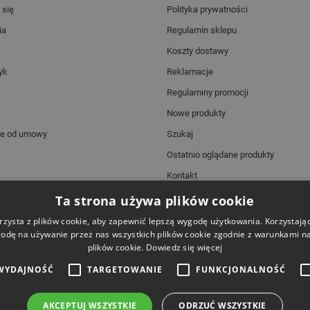
 się
Polityka prywatności
ia
Regulamin sklepu
Koszty dostawy
yk
Reklamacje
Regulaminy promocji
Nowe produkty
ie od umowy
Szukaj
Ostatnio oglądane produkty
Kontakt
Mapa strony
Ta strona używa plików cookie
rzysta z plików cookie, aby zapewnić lepszą wygodę użytkowania. Korzystając 
odę na używanie przez nas wszystkich plików cookie zgodnie z warunkami nas
plików cookie.
Dowiedz się więcej
Dostawa
WYDAJNOŚĆ
TARGETOWANIE
FUNKCJONALNOŚĆ
AKCEPTUJ WSZYSTKIE
ODRZUĆ WSZYSTKIE