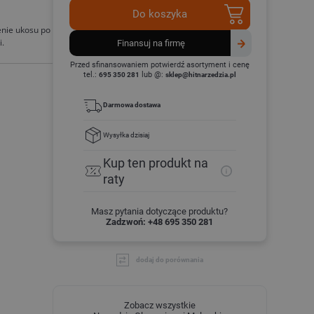
Do koszyka
enie ukosu po
i.
finansuj na firmę
Przed sfinansowaniem potwierdź asortyment i cenę
tel.:
lub @:
695 350 281
sklep@hitnarzedzia.pl
Darmowa dostawa
Wysyłka
dzisiaj
Kup ten produkt
na
raty
Masz pytania dotyczące produktu?
Zadzwoń: +48 695 350 281
dodaj do porównania
Zobacz wszystkie