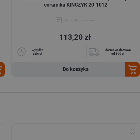
ceramika KIŃCZYK 20-1012
dodaj do porównania
113,20 zł
wysyłka
darmowa dostawa
dzisiaj
od 300 zł
Do koszyka