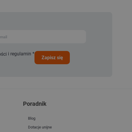
i
regulamin
*
ości
zapisz się
Poradnik
Blog
Dotacje unijne