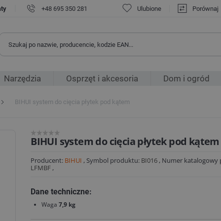
|
aty
+48 695 350 281
Ulubione
Porównaj
Narzędzia
Osprzęt i akcesoria
Dom i ogród
BIHUI system do cięcia płytek pod kątem
BIHUI system do cięcia płytek pod kątem
Producent:
BIHUI
,
Symbol produktu:
BI016
,
Numer katalogowy 
LFMBF
,
Dane techniczne:
Waga
7,9 kg