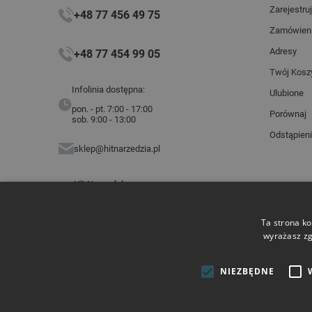
Zarejestruj
+48 77 456 49 75
Zamówien
Adresy
+48 77 454 99 05
Twój Kosz
Infolinia dostępna:
Ulubione
pon. - pt. 7:00 - 17:00
Porównaj
sob. 9:00 - 13:00
Odstąpien
sklep@hitnarzedzia.pl
Hit Narzędzia
ul. Budowlanych 2
45-005 Opole
NIP: 7543360203
Ta strona ko
wyrażasz zg
Płatności
NIEZBĘDNE