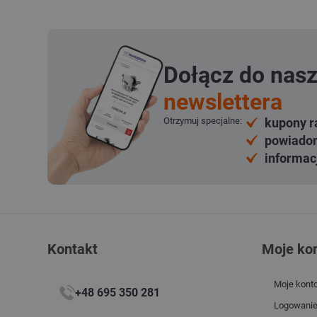
Dołącz do nas
newslettera
Otrzymuj specjalne:
kupony r
powiadom
informac
Kontakt
Moje ko
Moje kont
+48 695 350 281
Logowani