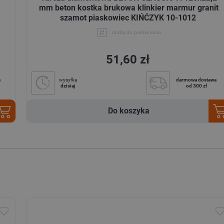
mm beton kostka brukowa klinkier marmur granit
szamot piaskowiec KIŃĆZYK 10-1012
dodaj do porównania
51,60 zł
a
wysyłka
darmowa dostawa
dzisiaj
od 300 zł
Do koszyka