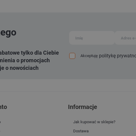
zego
abatowe tylko dla Ciebie
politykę prywatn
Akceptuję
ienia o promocjach
je o nowościach
nto
Informacje
o
Jak kupować w sklepie?
e
Dostawa