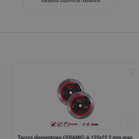
Narzędzia Glazurnicze i Malarskie
Tarcza diamentowa CERAMIC-A 125x22,2 mm gres