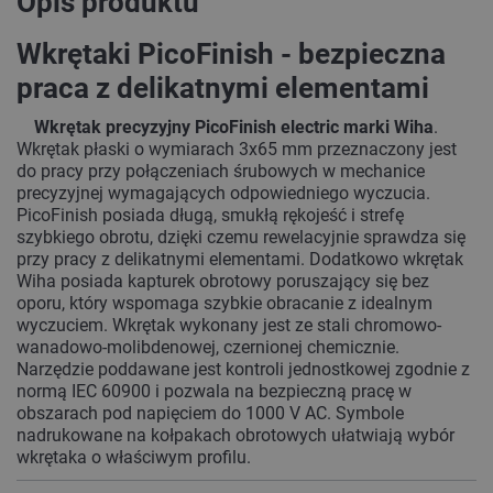
Opis produktu
Wkrętaki PicoFinish - bezpieczna
praca z delikatnymi elementami
Wkrętak precyzyjny PicoFinish electric marki Wiha
.
Wkrętak płaski o wymiarach 3x65 mm przeznaczony jest
do pracy przy połączeniach śrubowych w mechanice
precyzyjnej wymagających odpowiedniego wyczucia.
PicoFinish posiada długą, smukłą rękojeść i strefę
szybkiego obrotu, dzięki czemu rewelacyjnie sprawdza się
przy pracy z delikatnymi elementami. Dodatkowo wkrętak
Wiha posiada kapturek obrotowy poruszający się bez
oporu, który wspomaga szybkie obracanie z idealnym
wyczuciem. Wkrętak wykonany jest ze stali chromowo-
wanadowo-molibdenowej, czernionej chemicznie.
Narzędzie poddawane jest kontroli jednostkowej zgodnie z
normą IEC 60900 i pozwala na bezpieczną pracę w
obszarach pod napięciem do 1000 V AC. Symbole
nadrukowane na kołpakach obrotowych ułatwiają wybór
wkrętaka o właściwym profilu.