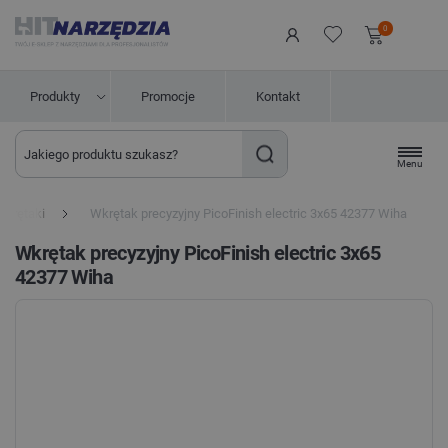
0
Produkty
Promocje
Kontakt
Menu
Wkrętaki
Wkrętak precyzyjny PicoFinish electric 3x65 42377 Wiha
Wkrętak precyzyjny PicoFinish electric 3x65
42377 Wiha