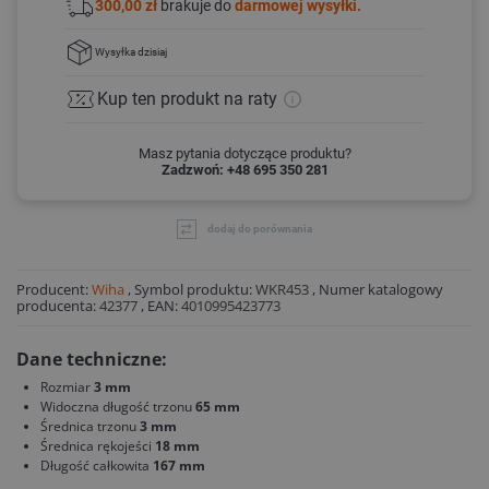
300,00 zł
brakuje do
darmowej wysyłki.
Wysyłka
dzisiaj
Kup ten produkt
na raty
Masz pytania dotyczące produktu?
Zadzwoń: +48 695 350 281
dodaj do porównania
Producent:
Wiha
,
Symbol produktu:
WKR453
,
Numer katalogowy
producenta:
42377
,
EAN:
4010995423773
Dane techniczne:
Rozmiar
3 mm
Widoczna długość trzonu
65 mm
Średnica trzonu
3 mm
Średnica rękojeści
18 mm
Długość całkowita
167 mm