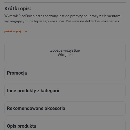
Krótki opis:
Wkrętak PicoFinish przeznaczony jest do precyzyjnej pracy z elementami
wymagającymi najlepszego wyczucia. Pozwala na dokładne wkręcanie i
wykręcanie elementów pod napięciem do 1000 V AC.
pokaż więcej
Zobacz wszystkie
Wkrętaki
Promocja
Inne produkty z kategorii
Rekomendowane akcesoria
Opis produktu