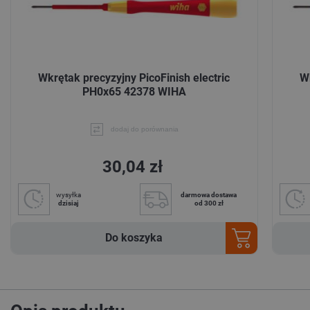
Wkrętak precyzyjny PicoFinish electric
Wk
PH0x65 42378 WIHA
dodaj do porównania
30,04 zł
wysyłka
darmowa dostawa
dzisiaj
od 300 zł
Do koszyka