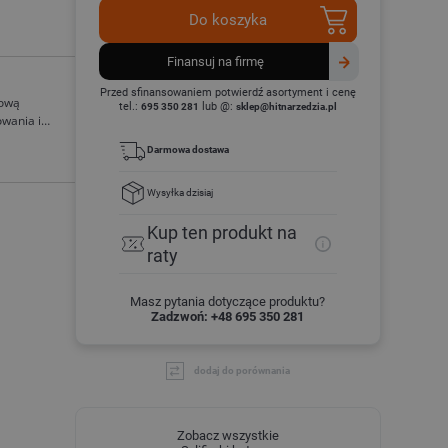
Do koszyka
finansuj na firmę
Przed sfinansowaniem potwierdź asortyment i cenę
iową
tel.:
lub @:
695 350 281
sklep@hitnarzedzia.pl
owania i
ia precyzję i
Darmowa dostawa
Wysyłka
dzisiaj
Kup ten produkt
na
raty
Masz pytania dotyczące produktu?
Zadzwoń: +48 695 350 281
dodaj do porównania
Zobacz wszystkie