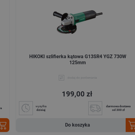
HIKOKI szlifierka kątowa G13SR4 YGZ 730W
125mm
dodaj do porównania
199,00 zł
wysyłka
darmowa dostawa
wa
dzisiaj
od 300 zł
Do koszyka