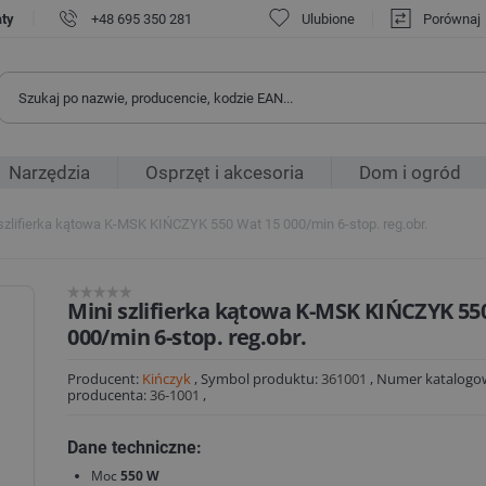
|
aty
+48 695 350 281
Ulubione
Porównaj
Narzędzia
Osprzęt i akcesoria
Dom i ogród
szlifierka kątowa K-MSK KIŃCZYK 550 Wat 15 000/min 6-stop. reg.obr.
Mini szlifierka kątowa K-MSK KIŃCZYK 55
000/min 6-stop. reg.obr.
Producent:
Kińczyk
,
Symbol produktu:
361001
,
Numer katalogo
producenta:
36-1001
,
Dane techniczne:
Moc
550 W