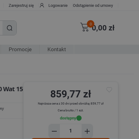
Zarejestruj się
Logowanie
Odstąpienie od umowy
0
0,00 zł
Promocje
Kontakt
0 Wat 15
859,77 zł
Najniższa cena z 30 dni przed obniżką: 859,77 zł
wy
Cena brutto / 1 szt.
dostępny