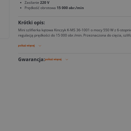
Zasilanie
220 V
Prędkość obrotowa
15 000 obr./min
Krótki opis:
Mini szlifierka kątowa Kinczyk K-MS 36-1001 o mocy 550 W z 6-stopn
regulacją prędkości do 15 000 obr./min. Przeznaczona do cięcia, szlif
polerowania kamienia oraz ceramiki. Kompaktowa konstrukcja zapewn
wygodę pracy.
pokaż więcej
Gwarancja:
pokaż więcej