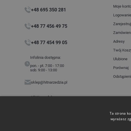
Moje kont
+48 695 350 281
Logowani
Zarejestruj
+48 77 456 49 75
Zamówien
Adresy
+48 77 454 99 05
Twój Kosz
Infolinia dostępna:
Ulubione
pon. - pt. 7:00 - 17:00
Porównaj
sob. 9:00 - 13:00
Odstąpien
sklep@hitnarzedzia.pl
Hit Narzędzia
ul. Budowlanych 2
45-005 Opole
NIP: 7543360203
Ta strona ko
wyrażasz zg
Płatności