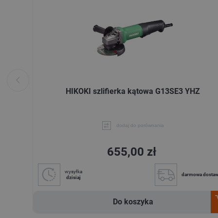
HIKOKI szlifierka kątowa G13SE3 YHZ
dodaj do porównania
655,00 zł
wysyłka
darmowa dosta
dzisiaj
Do koszyka