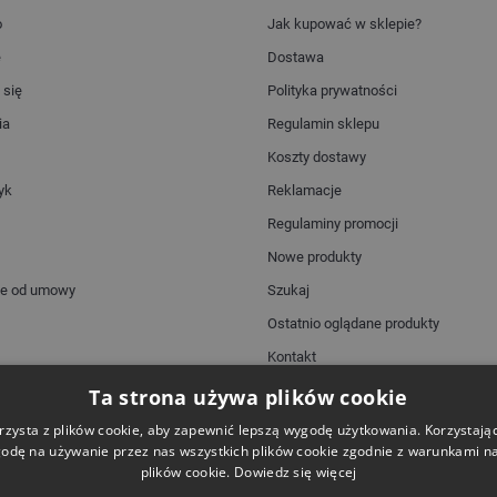
o
Jak kupować w sklepie?
e
Dostawa
 się
Polityka prywatności
ia
Regulamin sklepu
Koszty dostawy
yk
Reklamacje
Regulaminy promocji
Nowe produkty
ie od umowy
Szukaj
Ostatnio oglądane produkty
Kontakt
Mapa strony
Ta strona używa plików cookie
rzysta z plików cookie, aby zapewnić lepszą wygodę użytkowania. Korzystając 
odę na używanie przez nas wszystkich plików cookie zgodnie z warunkami nas
plików cookie.
Dowiedz się więcej
Dostawa