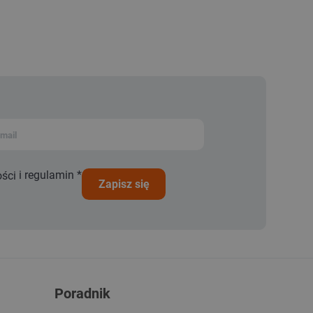
i
regulamin
*
ości
zapisz się
Poradnik