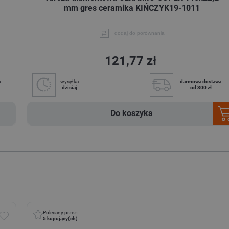
mm gres ceramika KIŃCZYK19-1011
dodaj do porównania
121,77 zł
a
wysyłka
darmowa dostawa
dzisiaj
od 300 zł
Do koszyka
Polecany przez:
5
kupujący(ch)