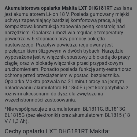
Akumulatorowa opalarka Makita LXT DHG181RT
zasilana
jest akumulatorem Li-Ion 18 V. Posiada gumowany miękki
uchwyt zapewniający bardziej komfortową pracę, a jej
kompaktowa konstrukcja zapewnia pełną konstrolę nad
narzędziem. Opalarka umożliwia regulację temperatury
powietrza w 6 stopniach przy pomocy pokrętła
nastawczego. Przepływ powietrza regulowany jest
przełącznikiem ślizgowym w dwóch trybach. Narzędzie
wyposażone jest w włącznik spustowy z blokadą do pracy
ciągłej oraz w blokadę włącznika przed przypadkowym
uruchomieniem. Ponadto posiada funkcję anty-restart oraz
ochronę przed przeciążeniem w postaci bezpiecznika.
Opalarka Makita pozwala na 21 minut pracy na jednym
naładowaniu akumulatora BL1860B i jest kompatybilna z
różnymi akcesoriami do dysz dla zwiększenia
wszechstronności zastosowania.
*Nie współpracuje z akumulatorami BL1811G, BL1813G,
BL1815G (bez elektroniki) oraz akumulatorem BL1815 (18
V / 1,3 Ah).
Cechy opalarki LXT DHG181RT Makita: