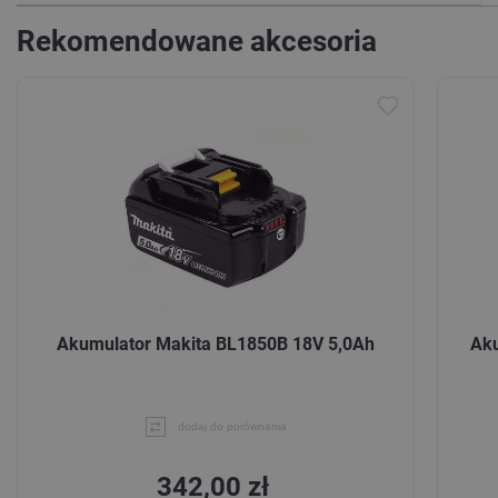
Rekomendowane akcesoria
Akumulator Makita BL1850B 18V 5,0Ah
Ak
dodaj do porównania
342,00 zł