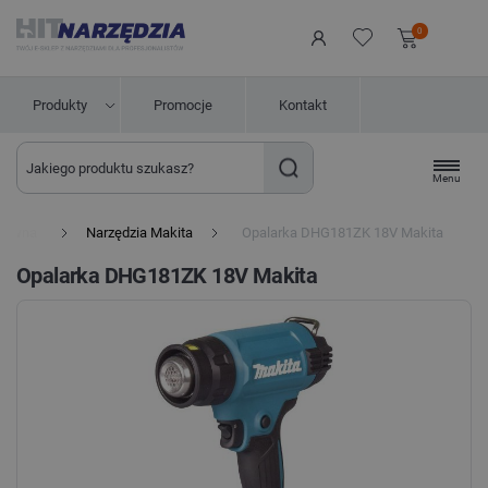
0
Produkty
Promocje
Kontakt
Menu
główna
Narzędzia Makita
Opalarka DHG181ZK 18V Makita
Opalarka DHG181ZK 18V Makita