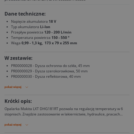
Dane techniczne:
Napięcie akumulatora
18 V
Typ akumulatora
Li-Ion
Przepływ powietrza
120 - 200 L/min
Temperatura powietrza
150 - 550 °
Waga
0,99 - 1,3 kg, 173 x 79 x 255 mm
W zestawie:
PR00000028 - Dysza ochronna do szkła, 45 mm
PR00000029 - Dysza szerokorowkowa, 50 mm
PR00000030 - Dysza reflektorowa, 40 mm
pokaż więcej
Krótki opis:
Opalarka Makita LXT DHG181RT pozwala na regulację temperatury w 6
stopniach. Znajdzie zastosowanie w lakiernictwie, hydraulice, pracach
remontowych i wielu innych.
pokaż więcej