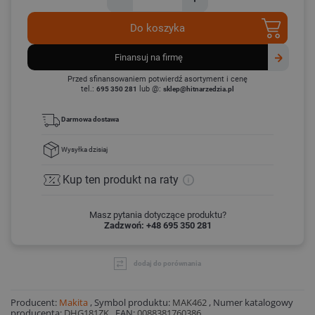
Do koszyka
finansuj na firmę
Przed sfinansowaniem potwierdź asortyment i cenę
tel.:
lub @:
695 350 281
sklep@hitnarzedzia.pl
Darmowa dostawa
Wysyłka
dzisiaj
Kup ten produkt
na raty
Masz pytania dotyczące produktu?
Zadzwoń: +48 695 350 281
dodaj do porównania
Producent:
Makita
,
Symbol produktu:
MAK462
,
Numer katalogowy
producenta:
DHG181ZK
,
EAN:
0088381760386