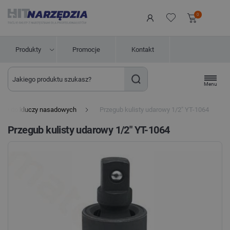
0
Produkty
Promocje
Kontakt
Menu
uby do kluczy nasadowych
Przegub kulisty udarowy 1/2" YT-1064
Przegub kulisty udarowy 1/2" YT-1064