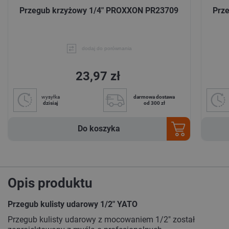
Przegub krzyżowy 1/4" PROXXON PR23709
Prz
dodaj do porównania
23,97 zł
wysyłka
darmowa dostawa
dzisiaj
od 300 zł
Do koszyka
Opis produktu
Przegub kulisty udarowy 1/2" YATO
Przegub kulisty udarowy z mocowaniem 1/2" został