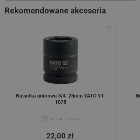
Rekomendowane akcesoria
Nasadka udarowa 3/4" 28mm YATO YT-
N
1078
dodaj do porównania
22,00 zł