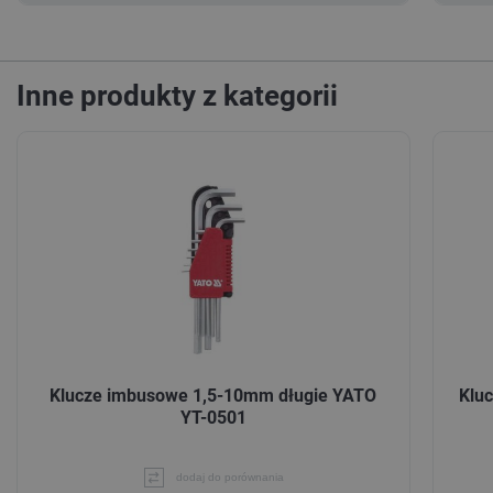
Inne produkty z kategorii
Klucze imbusowe 1,5-10mm długie YATO
Klu
YT-0501
dodaj do porównania