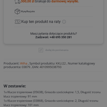
300,00 zł
brakuje do
darmowej wysyłki.
Wysyłka
jutro
Kup ten produkt
na raty
Masz pytania dotyczące produktu?
Zadzwoń: +48 695 350 281
dodaj do porównania
Producent:
Wiha
,
Symbol produktu:
KKLI22
,
Numer katalogowy
producenta:
03879
,
EAN:
4010995038793
W zestawie:
1x Klucze trzpieniowe (05638), Gniazdo sześciokątne: 1,5, Długość trzonu
klucz trzpieniowy: 91 mm
1x Klucze trzpieniowe (03868), Gniazdo sześciokątne: 2, Długość trzonu
klucz trzpieniowy: 101 mm