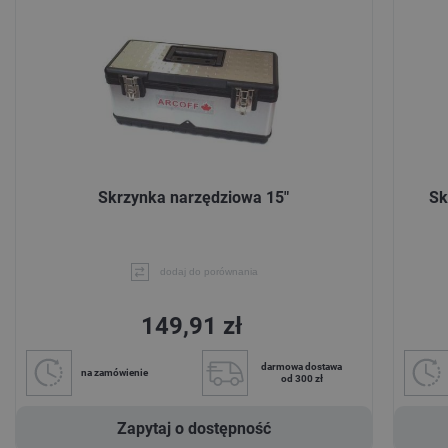
Skrzynka narzędziowa 15"
Sk
dodaj do porównania
149,91 zł
darmowa dostawa
na zamówienie
od 300 zł
Zapytaj o dostępność