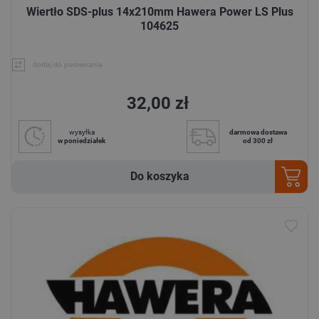
Wiertło SDS-plus 14x210mm Hawera Power LS Plus
104625
dodaj do porównania
32,00 zł
wysyłka
darmowa dostawa
w poniedziałek
od 300 zł
Do koszyka