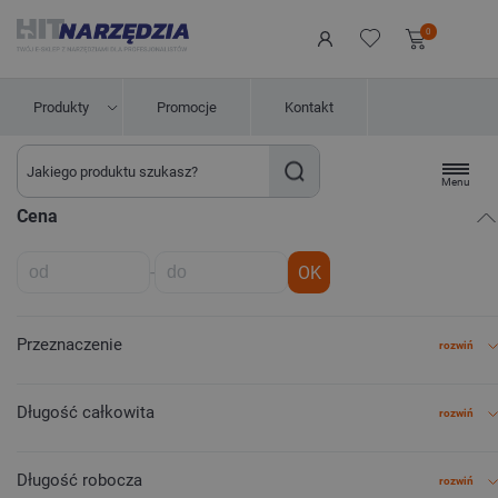
0
Produkty
Promocje
Kontakt
Menu
Cena
-
OK
Przeznaczenie
rozwiń
Długość całkowita
rozwiń
Długość robocza
rozwiń