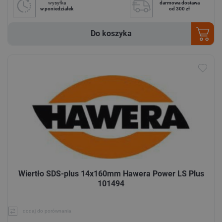
wysyłka
darmowa dostawa
w poniedziałek
od 300 zł
Do koszyka
Wiertło SDS-plus 14x160mm Hawera Power LS Plus
101494
dodaj do porównania