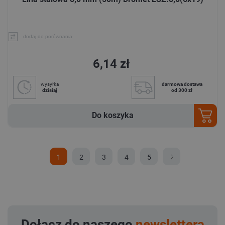
dodaj do porównania
6,14 zł
wysyłka
darmowa dostawa
dzisiaj
od 300 zł
Do koszyka
1
2
3
4
5
Dołącz do naszego
newslettera