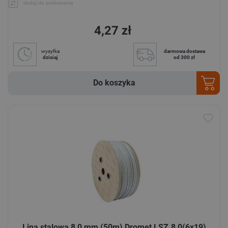
dodaj do porównania
4,27 zł
wysyłka
darmowa dostawa
dzisiaj
od 300 zł
Do koszyka
Lina stalowa 8,0 mm (50m) Dromet LSZ.8,0(6x19)