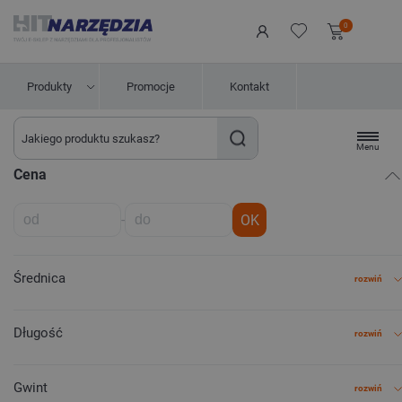
0
Produkty
Promocje
Kontakt
Menu
Cena
-
OK
Średnica
rozwiń
Długość
rozwiń
Gwint
rozwiń