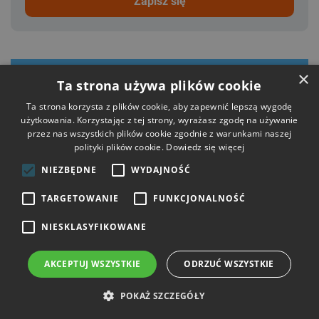
zapisz się
Kontakt
×
Ta strona używa plików cookie
Ta strona korzysta z plików cookie, aby zapewnić lepszą wygodę
Moje konto
użytkowania. Korzystając z tej strony, wyrażasz zgodę na używanie
przez nas wszystkich plików cookie zgodnie z warunkami naszej
polityki plików cookie.
Dowiedz się więcej
Informacje
NIEZBĘDNE
WYDAJNOŚĆ
Poradnik
TARGETOWANIE
FUNKCJONALNOŚĆ
NIESKLASYFIKOWANE
Dołącz do nas
AKCEPTUJ WSZYSTKIE
ODRZUĆ WSZYSTKIE
POKAŻ SZCZEGÓŁY
Płatności