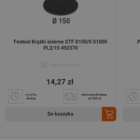
Festool Krążki ścierne STF D150/0 S1000
P
PL2/15 492370
dodaj do porównania
14,27 zł
wysyłka
darmowa dostawa
dzisiaj
od 300 zł
Do koszyka