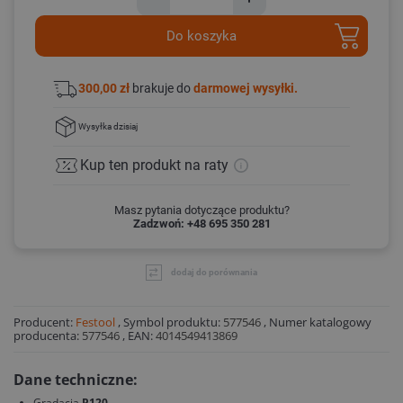
Do koszyka
300,00 zł
brakuje do
darmowej wysyłki.
Wysyłka
dzisiaj
Kup ten produkt
na raty
Masz pytania dotyczące produktu?
Zadzwoń: +48 695 350 281
dodaj do porównania
Producent:
Festool
,
Symbol produktu:
577546
,
Numer katalogowy
producenta:
577546
,
EAN:
4014549413869
Dane techniczne:
Gradacja
P120