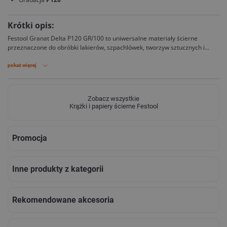
Krótki opis:
Festool Granat Delta P120 GR/100 to uniwersalne materiały ścierne
przeznaczone do obróbki lakierów, szpachlówek, tworzyw sztucznych i
twardych podłoży. Gradacja P120 doskonale sprawdza się podczas
szlifowania pośredniego oraz przygotowania powierzchni do dalszych
pokaż więcej
etapów wykończenia.
Zobacz wszystkie
Krążki i papiery ścierne Festool
Promocja
Inne produkty z kategorii
Rekomendowane akcesoria